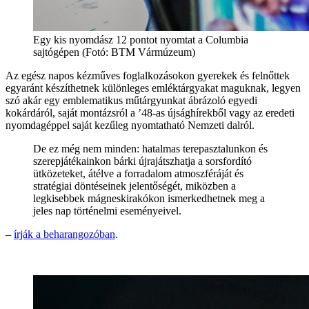
Egy kis nyomdász 12 pontot nyomtat a Columbia
sajtógépen (Fotó: BTM Vármúzeum)
Az egész napos kézműves foglalkozásokon gyerekek és felnőttek
egyaránt készíthetnek különleges emléktárgyakat maguknak, legyen
szó akár egy emblematikus műtárgyunkat ábrázoló egyedi
kokárdáról, saját montázsról a ’48-as újsághírekből vagy az eredeti
nyomdagéppel saját kezűleg nyomtatható Nemzeti dalról.
De ez még nem minden: hatalmas terepasztalunkon és
szerepjátékainkon bárki újrajátszhatja a sorsfordító
ütközeteket, átélve a forradalom atmoszféráját és
stratégiai döntéseinek jelentőségét, miközben a
legkisebbek mágneskirakókon ismerkedhetnek meg a
jeles nap történelmi eseményeivel.
–
írják a beharangozóban
.