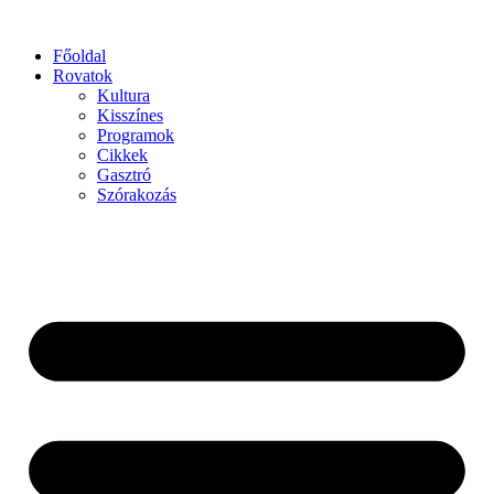
Főoldal
Rovatok
Kultura
Kisszínes
Programok
Cikkek
Gasztró
Szórakozás