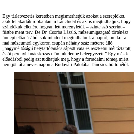
Egy tárlatvezetés keretében megismerhetjük azokat a szereplőket,
akik fel akarták robbantani a Lánchidat és azt is megtudhatjuk, hogy
szándékuk ellenére hogyan lett merényletük – szinte szó szerint –
füstbe ment terv. De Dr. Csorba László, múzeumigazgató történész
ünnepi előadásából sok mindent megtudhatunk a napról, amikor a
mai múzeumtól egykoron csupán néhány száz méterre álló
„nagyméltóságú helytartótanács sápadt vala és reszketni méltóztatott,
és öt percnyi tanácskozás után mindenbe beleegyezett.” Egy másik
előadásból pedig azt tudhatjuk meg, hogy a forradalmi tömeg miért
nem jött át a neves napon a Budavári Palotába Táncsics-börtönétől.