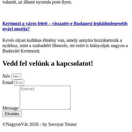
valamit, az állami nyomda pont ilyen.
Kertmozi a város felett – visszatér-e Budapest legkülönlegesebb
nyári mozija?
Kevés olyan kultikus élmény van, amely annyira hozzátartozik a
nyárhoz, mint a szabadtéri filmezés, mi ezért is hiányoljuk nagyon a
Budavári Kertmozit.
Vedd fel velünk a kapcsolatot!
Név
Email
Message
Elküldés
©NagyonVár 2026 - by Savoyai Terasz