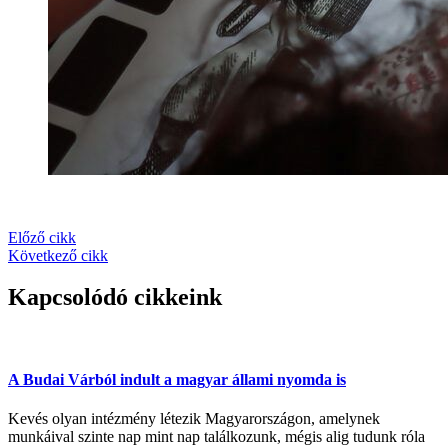
Előző cikk
Következő cikk
Kapcsolódó cikkeink
A Budai Várból indult a magyar állami nyomda is
Kevés olyan intézmény létezik Magyarországon, amelynek
munkáival szinte nap mint nap találkozunk, mégis alig tudunk róla