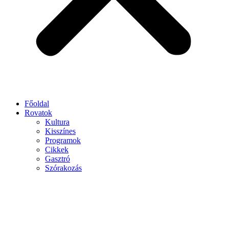
Főoldal
Rovatok
Kultura
Kisszínes
Programok
Cikkek
Gasztró
Szórakozás