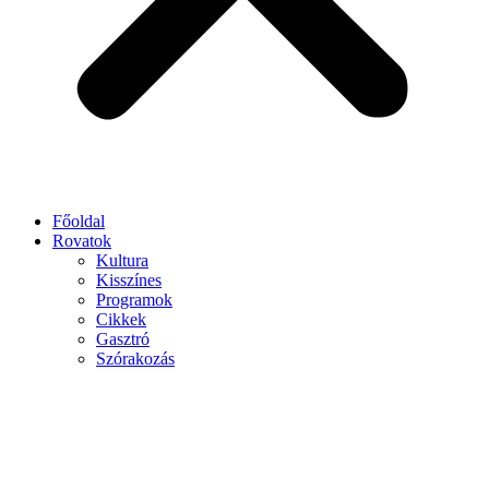
Főoldal
Rovatok
Kultura
Kisszínes
Programok
Cikkek
Gasztró
Szórakozás