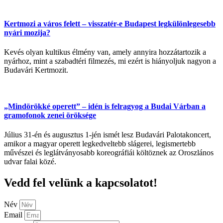
Kertmozi a város felett – visszatér-e Budapest legkülönlegesebb
nyári mozija?
Kevés olyan kultikus élmény van, amely annyira hozzátartozik a
nyárhoz, mint a szabadtéri filmezés, mi ezért is hiányoljuk nagyon a
Budavári Kertmozit.
„Mindörökké operett” – idén is felragyog a Budai Várban a
gramofonok zenei öröksége
Július 31-én és augusztus 1-jén ismét lesz Budavári Palotakoncert,
amikor a magyar operett legkedveltebb slágerei, legismertebb
művészei és leglátványosabb koreográfiái költöznek az Oroszlános
udvar falai közé.
Vedd fel velünk a kapcsolatot!
Név
Email