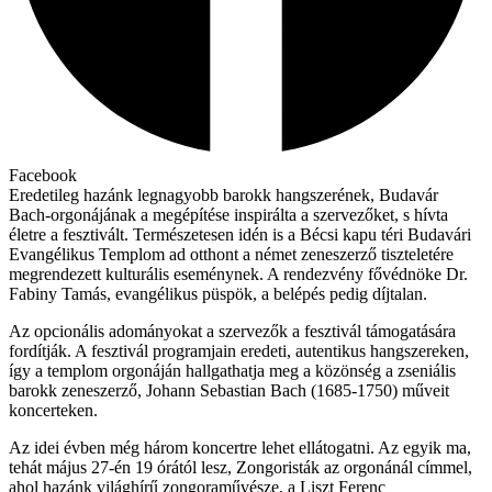
Facebook
Eredetileg hazánk legnagyobb barokk hangszerének, Budavár
Bach-orgonájának a megépítése inspirálta a szervezőket, s hívta
életre a fesztivált. Természetesen idén is a Bécsi kapu téri Budavári
Evangélikus Templom ad otthont a német zeneszerző tiszteletére
megrendezett kulturális eseménynek. A rendezvény fővédnöke Dr.
Fabiny Tamás, evangélikus püspök, a belépés pedig díjtalan.
Az opcionális adományokat a szervezők a fesztivál támogatására
fordítják. A fesztivál programjain eredeti, autentikus hangszereken,
így a templom orgonáján hallgathatja meg a közönség a zseniális
barokk zeneszerző, Johann Sebastian Bach (1685-1750) műveit
koncerteken.
Az idei évben még három koncertre lehet ellátogatni. Az egyik ma,
tehát május 27-én 19 órától lesz, Zongoristák az orgonánál címmel,
ahol hazánk világhírű zongoraművésze, a Liszt Ferenc