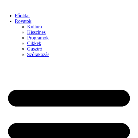
Főoldal
Rovatok
Kultura
Kisszínes
Programok
Cikkek
Gasztró
Szórakozás