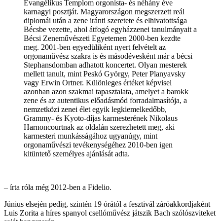
Evangélikus Templom orgonista- és néhány éve
karnagyi posztját. Magyarországon megszerzett reál
diplomái után a zene iránti szeretete és elhivatottsága
Bécsbe vezette, ahol átfogó egyházzenei tanulmányait a
Bécsi Zeneművészeti Egyetemen 2000-ben kezdte
meg. 2001-ben egyedüliként nyert felvételt az
orgonaművész szakra is és másodévesként már a bécsi
Stephansdomban adhatott koncertet. Olyan mesterek
mellett tanult, mint Peskó György, Peter Planyavsky
vagy Erwin Ortner. Különleges értéket képvisel
azonban azon szakmai tapasztalata, amelyet a barokk
zene és az autentikus előadásmód forradalmasítója, a
nemzetközi zenei élet egyik legkiemelkedőbb,
Grammy- és Kyoto-díjas karmesterének Nikolaus
Harnoncourtnak az oldalán szerezhetett meg, aki
karmesteri munkásságához ugyanúgy, mint
orgonaművészi tevékenységéhez 2010-ben igen
kitüntető személyes ajánlását adta.
– írta róla még 2012-ben a Fidelio.
Június elsején pedig, szintén 19 órától a fesztivál záróakkordjaként
Luis Zorita a híres spanyol csellóművész játszik Bach szólószviteket