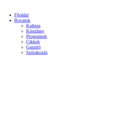
Főoldal
Rovatok
Kultura
Kisszínes
Programok
Cikkek
Gasztró
Szórakozás