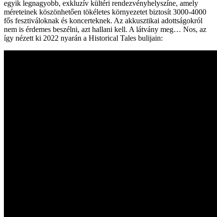
egyik legnagyobb, exkluzív kültéri rendezvényhelyszíne, amely
méreteinek köszönhetően tökéletes környezetet biztosít 3000-4000
fős fesztiváloknak és koncerteknek. Az akkusztikai adottságokról
nem is érdemes beszélni, azt hallani kell. A látvány meg… Nos, az
így nézett ki 2022 nyarán a Historical Tales bulijain: