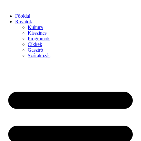
Főoldal
Rovatok
Kultura
Kisszínes
Programok
Cikkek
Gasztró
Szórakozás