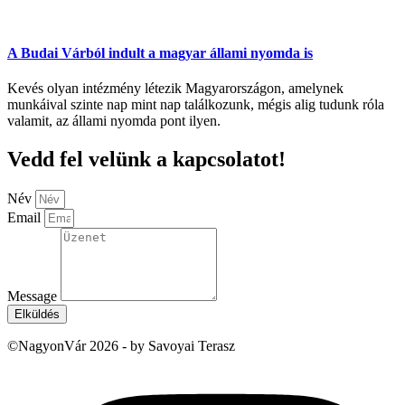
A Budai Várból indult a magyar állami nyomda is
Kevés olyan intézmény létezik Magyarországon, amelynek
munkáival szinte nap mint nap találkozunk, mégis alig tudunk róla
valamit, az állami nyomda pont ilyen.
Vedd fel velünk a kapcsolatot!
Név
Email
Message
Elküldés
©NagyonVár 2026 - by Savoyai Terasz