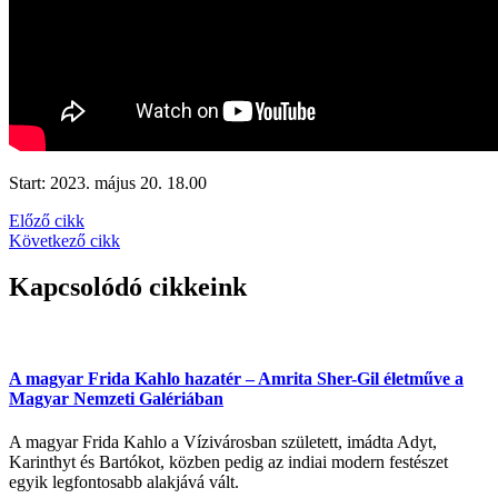
Start: 2023. május 20. 18.00
Előző cikk
Következő cikk
Kapcsolódó cikkeink
A magyar Frida Kahlo hazatér – Amrita Sher-Gil életműve a
Magyar Nemzeti Galériában
A magyar Frida Kahlo a Vízivárosban született, imádta Adyt,
Karinthyt és Bartókot, közben pedig az indiai modern festészet
egyik legfontosabb alakjává vált.