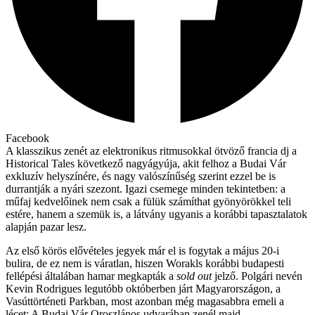
Facebook
A klasszikus zenét az elektronikus ritmusokkal ötvöző francia dj a
Historical Tales következő nagyágyúja, akit felhoz a Budai Vár
exkluzív helyszínére, és nagy valószínűség szerint ezzel be is
durrantják a nyári szezont. Igazi csemege minden tekintetben: a
műfaj kedvelőinek nem csak a fülük számíthat gyönyörökkel teli
estére, hanem a szemük is, a látvány ugyanis a korábbi tapasztalatok
alapján pazar lesz.
Az első körös elővételes jegyek már el is fogytak a május 20-i
bulira, de ez nem is váratlan, hiszen Worakls korábbi budapesti
fellépési általában hamar megkapták a
sold out
jelző. Polgári nevén
Kevin Rodrigues legutóbb októberben járt Magyarországon, a
Vasúttörténeti Parkban, most azonban még magasabbra emeli a
lécet: A Budai Vár Oroszlános udvarában zenél majd.