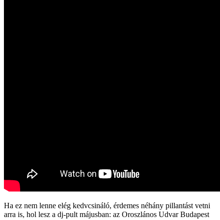
Ha ez nem lenne elég kedvcsináló, érdemes néhány pillantást vetni
arra is, hol lesz a dj-pult májusban: az Oroszlános Udvar Budapest