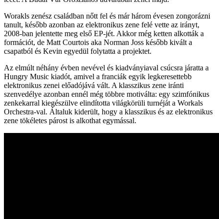
Worakls zenész családban nőtt fel és már három évesen zongorázni
tanult, később azonban az elektronikus zene felé vette az irányt,
2008-ban jelentette meg első EP-jét. Akkor még ketten alkották a
formációt, de Matt Courtois aka Norman Joss később kivált a
csapatból és Kevin egyedül folytatta a projektet.
Az elmúlt néhány évben nevével és kiadványiaval csúcsra járatta a
Hungry Music kiadót, amivel a franciák egyik legkeresettebb
elektronikus zenei előadójává vált. A klasszikus zene iránti
szenvedélye azonban ennél még többre motiválta: egy szimfónikus
zenkekarral kiegészülve elindította világkörüli turnéját a Workals
Orchestra-val. Általuk kiderült, hogy a klasszikus és az elektronikus
zene tökéletes párost is alkothat egymással.