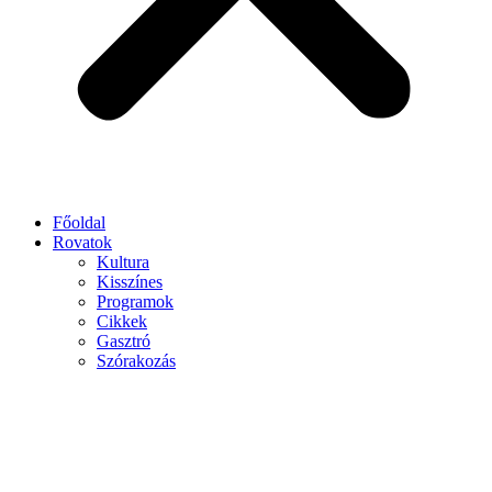
Főoldal
Rovatok
Kultura
Kisszínes
Programok
Cikkek
Gasztró
Szórakozás