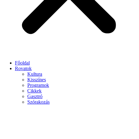
Főoldal
Rovatok
Kultura
Kisszínes
Programok
Cikkek
Gasztró
Szórakozás