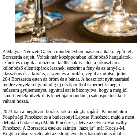
A Magyar Nemzeti Galéria minden évben más tematikákra építi fel a
Borszerda estjeit. Voltak már középpontban különböző hangulatok,
színek és maguk a múzeumi kiállítások is. Idén a fókuszban a
különböző ellentétpárok lesznek, eszerint a fény és az árnyék, a
klasszikus és a kortárs, a szent és a profán, végül az utolsó, július
26-i Borszerda esten az öröm és a bánat. A hosszított nyitvatartású
rendezvényeken így mindig új nézőpontból ismerhetik meg a
múzeum gyűjteményét, egyúttal azt is bizonyítva, hogy a még jól
ismert remekművekről is lehet újat mondani, csak aspektust kell
váltani hozzá.
2023-ban a meghívott borászatok a már „hazajáró” Pannonhalmi
Főapátsági Pincészet és a badacsonyi Laposa Pincészet, majd a most
debütáló badacsonyi Málik Pincészet, illetve az etyeki Haraszthy
Pincészet. A Borszerda estekre szintén „hazajár” már Kocsis-M.
Brigitta műsorvezető, aki az eddigi évekhez hasonlóan ezúttal is