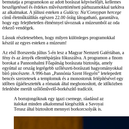
bemutatja a programokon az adott borászat képviselőjét, kellemes
beszélgetéssel és érdekes művészettörténeti párhuzamokkal tarkítva
az alkalmakat. A júliusi esteken a
Gulácsy. Na’Conxypan hercege
című életműkiállítás egészen 22.00 óráig látogatható, garantálva,
hogy egy felejthetetlen élménnyel távoznak a múzeumból az oda
érkező vendégek.
Lássuk részletesebben, hogy milyen különleges programokkal
készül az egyes esteken a múzeum!
Az első Borszerda július 5-én lesz a Magyar Nemzeti Galériában, a
fény és az árnyék ellentétpárjára fókuszálva. A programon a finom
borokat a Pannonhalmi Főapátság borászata biztosítja, amely
egyúttal az ország legrégebb szőlészeti-borászati hagyományokkal
bíró pincészete. A 996-ban „Pannónia Szent Hegyén” letelepedett
bencés szerzetesek a templomuk és a monostoruk felépítésével egy
időben újjáélesztették a rómaiak által meghonosított, de időközben
feledésbe merült szőlőművelő-borkészítő tradíciót.
A borrajongóknak egy igazi csemege, ráadásul az
italokat minden alkalommal kiegészítik a Savoyai
Terasz által biztosított mennyei borkorcsolyák is.