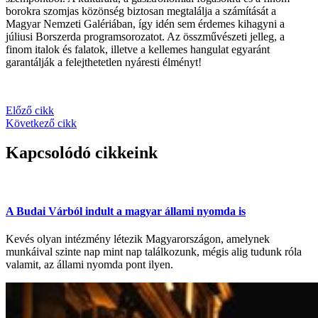
borokra szomjas közönség biztosan megtalálja a számítását a
Magyar Nemzeti Galériában, így idén sem érdemes kihagyni a
júliusi Borszerda programsorozatot. Az összművészeti jelleg, a
finom italok és falatok, illetve a kellemes hangulat egyaránt
garantálják a felejthetetlen nyáresti élményt!
Előző cikk
Következő cikk
Kapcsolódó cikkeink
A Budai Várból indult a magyar állami nyomda is
Kevés olyan intézmény létezik Magyarországon, amelynek
munkáival szinte nap mint nap találkozunk, mégis alig tudunk róla
valamit, az állami nyomda pont ilyen.