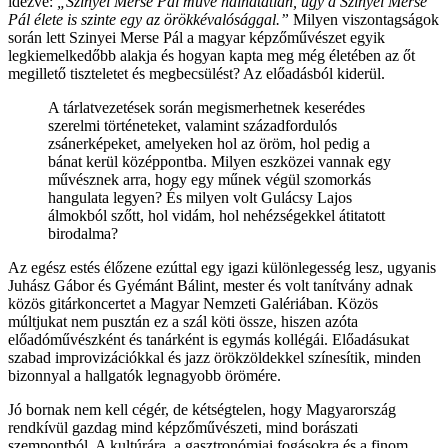
idézve:
„Szinyei Merse Pál műve halhatatlan, úgy a Szinyei Merse
Pál élete is szinte egy az örökkévalósággal.”
Milyen viszontagságok
során lett Szinyei Merse Pál a magyar képzőművészet egyik
legkiemelkedőbb alakja és hogyan kapta meg még életében az őt
megillető tiszteletet és megbecsülést? Az előadásból kiderül.
A tárlatvezetések során megismerhetnek keserédes
szerelmi történeteket, valamint századfordulós
zsánerképeket, amelyeken hol az öröm, hol pedig a
bánat kerül középpontba. Milyen eszközei vannak egy
művésznek arra, hogy egy műnek végül szomorkás
hangulata legyen? És milyen volt Gulácsy Lajos
álmokból szőtt, hol vidám, hol nehézségekkel átitatott
birodalma?
Az egész estés élőzene ezúttal egy igazi különlegesség lesz, ugyanis
Juhász Gábor és Gyémánt Bálint, mester és volt tanítvány adnak
közös gitárkoncertet a Magyar Nemzeti Galériában. Közös
múltjukat nem pusztán ez a szál köti össze, hiszen azóta
előadóművészként és tanárként is egymás kollégái. Előadásukat
szabad improvizációkkal és jazz örökzöldekkel színesítik, minden
bizonnyal a hallgatók legnagyobb örömére.
Jó bornak nem kell cégér, de kétségtelen, hogy Magyarország
rendkívül gazdag mind képzőművészeti, mind borászati
szempontból. A kultúrára, a gasztronómiai fogásokra és a finom