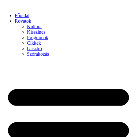
Főoldal
Rovatok
Kultura
Kisszínes
Programok
Cikkek
Gasztró
Szórakozás