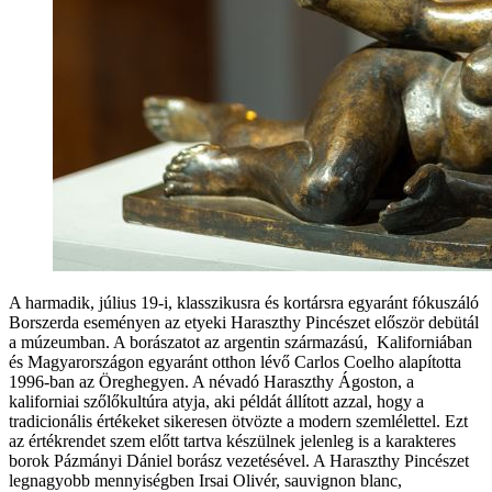
A harmadik, július 19-i, klasszikusra és kortársra egyaránt fókuszáló
Borszerda eseményen az etyeki Haraszthy Pincészet először debütál
a múzeumban. A borászatot az argentin származású, Kaliforniában
és Magyarországon egyaránt otthon lévő Carlos Coelho alapította
1996-ban az Öreghegyen. A névadó Haraszthy Ágoston, a
kaliforniai szőlőkultúra atyja, aki példát állított azzal, hogy a
tradicionális értékeket sikeresen ötvözte a modern szemlélettel. Ezt
az értékrendet szem előtt tartva készülnek jelenleg is a karakteres
borok Pázmányi Dániel borász vezetésével. A Haraszthy Pincészet
legnagyobb mennyiségben Irsai Olivér, sauvignon blanc,