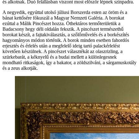
és alkotnak. Duó felállásban viszont most először lépnek színpadra.
A negyedik, egyúttal utolsó júliusi Borszerda esten az öröm és a
bánat kettősére fókuszál a Magyar Nemzeti Galéria. A borokat
ezúttal a Málik Pincészet hozza. Öthektáros termőterületük a
Badacsony hegy déli oldalán fekszik. A pincészet természethű
borokat készít, a fajtakiválasztás, a szőlőművelés és a borkészítés
hagyományos módon történik. A borok minden esetben fahordós
erjesztés és érlelés után a megfelelő ideig tartó palackérlelést
követően készülnek. A pincészet választékát az olaszrizling, a
szürkebarát, a kéknyelű és a budai mellett a különlegesnek
mondható ritkaságok, így a bakator, a zöldszilváni, a sárgamuskotály
és a zeus alkotják.