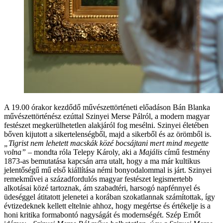
A 19.00 órakor kezdődő művészettörténeti előadáson Bán Blanka
művészettörténész ezúttal Szinyei Merse Pálról, a modern magyar
festészet megkerülhetetlen alakjáról fog mesélni. Szinyei életében
bőven kijutott a sikertelenségből, majd a sikerből és az örömből is.
„Tigrist nem lehetett macskák közé bocsájtani mert mind megette
volna” –
mondta róla Telepy Károly, aki a
Majális
című festmény
1873-as bemutatása kapcsán arra utalt, hogy a ma már kultikus
jelentőségű mű első kiállítása némi bonyodalommal is járt. Szinyei
remekművei a századfordulós magyar festészet legismertebb
alkotásai közé tartoznak, ám szabadtéri, harsogó napfénnyel és
üdeséggel átitatott jelenetei a korában szokatlannak számítottak, így
évtizedeknek kellett eltelnie ahhoz, hogy megértse és értékelje is a
honi kritika formabontó nagyságát és modernségét. Szép Ernőt