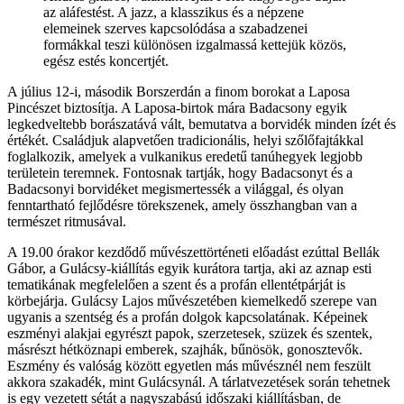
az aláfestést. A jazz, a klasszikus és a népzene
elemeinek szerves kapcsolódása a szabadzenei
formákkal teszi különösen izgalmassá kettejük közös,
egész estés koncertjét.
A július 12-i, második Borszerdán a finom borokat a Laposa
Pincészet biztosítja. A Laposa-birtok mára Badacsony egyik
legkedveltebb borászatává vált, bemutatva a borvidék minden ízét és
értékét. Családjuk alapvetően tradicionális, helyi szőlőfajtákkal
foglalkozik, amelyek a vulkanikus eredetű tanúhegyek legjobb
területein teremnek. Fontosnak tartják, hogy Badacsonyt és a
Badacsonyi borvidéket megismertessék a világgal, és olyan
fenntartható fejlődésre törekszenek, amely összhangban van a
természet ritmusával.
A 19.00 órakor kezdődő művészettörténeti előadást ezúttal Bellák
Gábor, a Gulácsy-kiállítás egyik kurátora tartja, aki az aznap esti
tematikának megfelelően a szent és a profán ellentétpárját is
körbejárja. Gulácsy Lajos művészetében kiemelkedő szerepe van
ugyanis a szentség és a profán dolgok kapcsolatának. Képeinek
eszményi alakjai egyrészt papok, szerzetesek, szüzek és szentek,
másrészt hétköznapi emberek, szajhák, bűnösök, gonosztevők.
Eszmény és valóság között egyetlen más művésznél nem feszült
akkora szakadék, mint Gulácsynál. A tárlatvezetések során tehetnek
is egy vezetett sétát a nagyszabású időszaki kiállításban, de