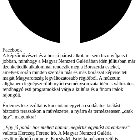
Facebook
A képzőművészet és a bor jó párost alkot: mi sem bizonyítja ezt
jobban, minthogy a Magyar Nemzeti Galériában idén júliusban már
tizenkettedik alkalommal rendezik meg a Borszerda esteket,
amelyek során minden szerdán más és más borászat képviselteti
magát Magyarország legváltozatosabb régióiból. A múzeum
alighanem legnépszerűbb nyári eseménysorozata idén is változatos,
rendhagyó esti programokkal várja a kultúra és a finom italok
rajongóit.
Érdemes lesz ezúttal is koccintani egyet a csodálatos kilátást
biztosító teraszokon a művészetre, a nyárra és természetesen „csak
úgy”, magunkra!
„Egy jó pohár bor mellett hamar megértik egymást az emberek”
–
vallotta Herczeg Ferenc író. A Magyar Nemzeti Galéria
együttműködő partnere, Kocsis-M. Brigitta műsorvezető is