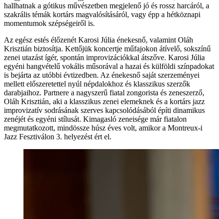
hallhatnak a gótikus művészetben megjelenő jó és rossz harcáról, a
szakrális témák kortárs magvalósításáról, vagy épp a hétköznapi
momentumok szépségeiről is.
Az egész estés élőzenét Karosi Júlia énekesnő, valamint Oláh
Krisztián biztosítja. Kettőjük koncertje műfajokon átívelő, sokszínű
zenei utazást ígér, spontán improvizációkkal átszőve. Karosi Júlia
egyéni hangvételű vokális műsorával a hazai és külföldi színpadokat
is bejárta az utóbbi évtizedben. Az énekesnő saját szerzeményei
mellett előszeretettel nyúl népdalokhoz és klasszikus szerzők
darabjaihoz. Partnere a nagyszerű fiatal zongorista és zeneszerző,
Oláh Krisztián, aki a klasszikus zenei elemeknek és a kortárs jazz
improvizatív sodrásának szerves kapcsolódásából építi dinamikus
zenéjét és egyéni stílusát. Kimagasló zeneisége már fiatalon
megmutatkozott, mindössze húsz éves volt, amikor a Montreux-i
Jazz Fesztiválon 3. helyezést ért el.