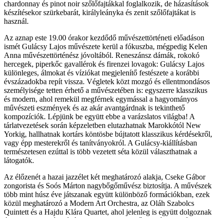
chardonnay és pinot noir szőlőfajtákkal foglalkozik, de házasítások
készítésekor szürkebarát, királyleányka és zenit szőlőfajtákat is
használ.
Az aznap este 19.00 órakor kezdődő művészettörténeti előadáson
ismét Gulácsy Lajos művészete kerül a fókuszba, mégpedig Kelen
Anna művészettörténész jóvoltából. Reneszánsz dámák, rokokó
hercegek, piperkőc gavallérok és firenzei lovagok: Gulácsy Lajos
különleges, álmokat és víziókat megjelenítő festészete a korábbi
évszázadokba repít vissza. Végletek közt mozgó és ellentmondásos
személyisége tetten érhető a művészetében is: egyszerre klasszikus
és modern, ahol remekül megférnek egymással a hagyományos
művészeti eszmények és az akár avantgárdnak is tekinthető
kompozíciók. Lépjünk be együtt ebbe a varázslatos világba! A
tárlatvezetések során képzeletben elutazhatnak Marokkótól New
Yorkig, hallhatnak kortárs köntösbe bújtatott klasszikus kérdésekről,
vagy épp mesterekről és tanítványokról. A Gulácsy-kiállításban
természetesen ezúttal is több vezetett séta közül választhatnak a
látogatók.
Az élőzenét a hazai jazzélet két meghatározó alakja, Cseke Gábor
zongorista és Soós Márton nagybőgőművész biztosítja. A művészek
több mint húsz éve játszanak együtt különböző formációkban, ezek
közül meghatározó a Modern Art Orchestra, az Oláh Szabolcs
Quintett és a Hajdu Klára Quartet, ahol jelenleg is együtt dolgoznak