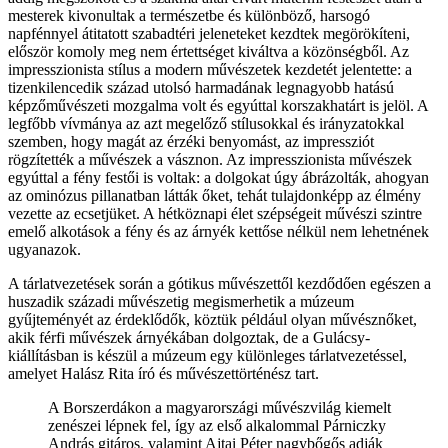
mesterek kivonultak a természetbe és különböző, harsogó
napfénnyel átitatott szabadtéri jeleneteket kezdtek megörökíteni,
először komoly meg nem értettséget kiváltva a közönségből. Az
impresszionista stílus a modern művészetek kezdetét jelentette: a
tizenkilencedik század utolsó harmadának legnagyobb hatású
képzőművészeti mozgalma volt és egyúttal korszakhatárt is jelöl. A
legfőbb vívmánya az azt megelőző stílusokkal és irányzatokkal
szemben, hogy magát az érzéki benyomást, az impressziót
rögzítették a művészek a vásznon. Az impresszionista művészek
egyúttal a fény festői is voltak: a dolgokat úgy ábrázolták, ahogyan
az ominózus pillanatban látták őket, tehát tulajdonképp az élmény
vezette az ecsetjüket. A hétköznapi élet szépségeit művészi szintre
emelő alkotások a fény és az árnyék kettőse nélkül nem lehetnének
ugyanazok.
A tárlatvezetések során a gótikus művészettől kezdődően egészen a
huszadik századi művészetig megismerhetik a múzeum
gyűjteményét az érdeklődők, köztük például olyan művésznőket,
akik férfi művészek árnyékában dolgoztak, de a Gulácsy-
kiállításban is készül a múzeum egy különleges tárlatvezetéssel,
amelyet Halász Rita író és művészettörténész tart.
A Borszerdákon a magyarországi művészvilág kiemelt
zenészei lépnek fel, így az első alkalommal Párniczky
András gitáros, valamint Ajtai Péter nagybőgős adják