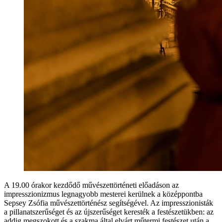
A 19.00 órakor kezdődő művészettörténeti előadáson az
impresszionizmus legnagyobb mesterei kerülnek a középpontba
Sepsey Zsófia művészettörténész segítségével. Az impresszionisták
a pillanatszerűséget és az újszerűséget keresték a festészetükben: az
addig megszokott és a szakma által elvárt műtermi festészet után a