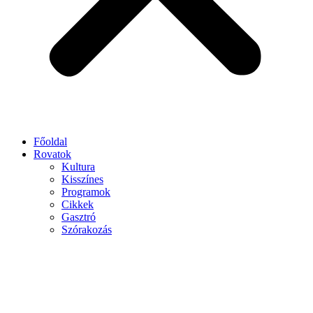
Főoldal
Rovatok
Kultura
Kisszínes
Programok
Cikkek
Gasztró
Szórakozás