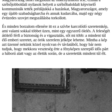
szélsőjobboldali nyilasok helyett a szélsőbaloldalt képviselő
kommunisták tették prédájukká a hazánkat, Magyarországot, amely
egy újabb szabadságharcba és annak kudarcába, majd egy négy
évtizedes szovjet megszállásba torkollott.
És minden borzalom ellenére itt ez a szívbe karcolódó szeretemkép,
ami valami sokkal többet üzen, mint egy egyszerű ölelés. A feleségét
átölelő férfi a biztonság és a vigasztalás, sőt mi több: a mindent túl
élő emberi szeretet, az örök szerelem jelképe lehetne. Mintha a kép
azt üzenné nekünk közel nyolcvan év távlatából, hogy bár nem
tudjuk, hogy mekkora veszteség érte a fényképen szereplő idős párt
a háború alatt vagy az életük során, de a szeretetük mindent túl élt.