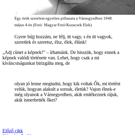
Egy örök szerelem egyetlen pillanata a Várnegyedben 1948.
május 4-én (Fotó: Magyar Fotó/Kozacsek Elek)
Gyere bújj hozzám, ne félj, itt vagy, s én itt vagyok,
szeretlek és szeretsz, élsz, élek, élünk!
„Adj címet a képnek!” – írhatnánk. De hisszük, hogy ennek a
képnek valódi története van. Lehet, hogy csak a mi
kíváncsiságunkat birizgálta meg, de
olyan jó lenne megtudni, hogy kik voltak Ők, mi történt
velük, hogyan alakult a sorsuk, életük? Vajon élnek-e
még olyanok a Várnegyedben, akik emlékeznek rájuk,
akik ismerhették őket?
Előző cikk