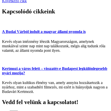
Következő cikk
Kapcsolódó cikkeink
A Budai Várból indult a magyar állami nyomda is
Kevés olyan intézmény létezik Magyarországon, amelynek
munkáival szinte nap mint nap találkozunk, mégis alig tudunk róla
valamit, az állami nyomda pont ilyen.
Kertmozi a város felett – visszatér-e Budapest legkülönlegesebb
nyári mozija?
Kevés olyan kultikus élmény van, amely annyira hozzátartozik a
nyárhoz, mint a szabadtéri filmezés, mi ezért is hiányoljuk nagyon a
Budavári Kertmozit.
Vedd fel velünk a kapcsolatot!