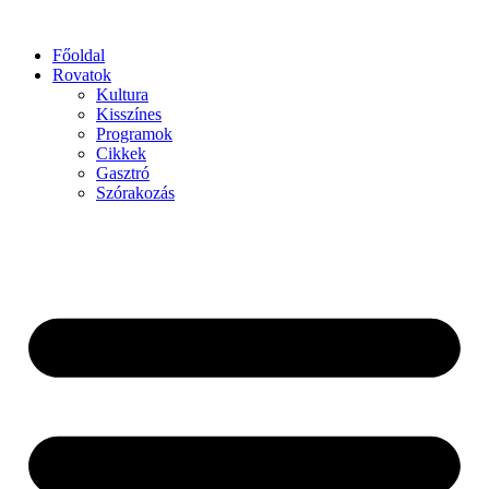
Főoldal
Rovatok
Kultura
Kisszínes
Programok
Cikkek
Gasztró
Szórakozás