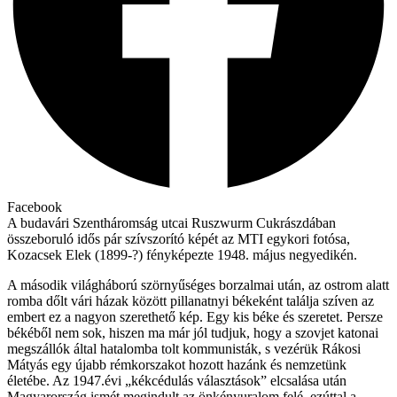
Facebook
A budavári Szentháromság utcai Ruszwurm Cukrászdában
összeboruló idős pár szívszorító képét az MTI egykori fotósa,
Kozacsek Elek (1899-?) fényképezte 1948. május negyedikén.
A második világháború szörnyűséges borzalmai után, az ostrom alatt
romba dőlt vári házak között pillanatnyi békeként találja szíven az
embert ez a nagyon szerethető kép. Egy kis béke és szeretet. Persze
békéből nem sok, hiszen ma már jól tudjuk, hogy a szovjet katonai
megszállók által hatalomba tolt kommunisták, s vezérük Rákosi
Mátyás egy újabb rémkorszakot hozott hazánk és nemzetünk
életébe. Az 1947.évi „kékcédulás választások” elcsalása után
Magyarország ismét megindult az önkényuralom felé, ezúttal a