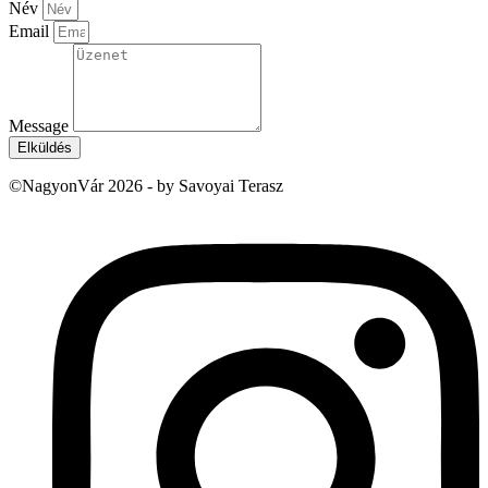
Név
Email
Message
Elküldés
©NagyonVár 2026 - by Savoyai Terasz