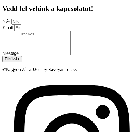
Vedd fel velünk a kapcsolatot!
Név
Email
Message
Elküldés
©NagyonVár 2026 - by Savoyai Terasz