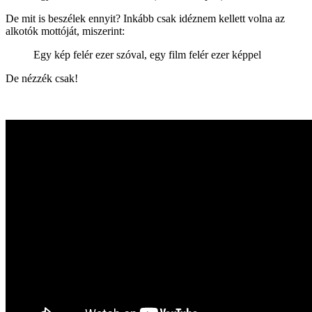
De mit is beszélek ennyit? Inkább csak idéznem kellett volna az
alkotók mottóját, miszerint:
Egy kép felér ezer szóval, egy film felér ezer képpel
De nézzék csak!