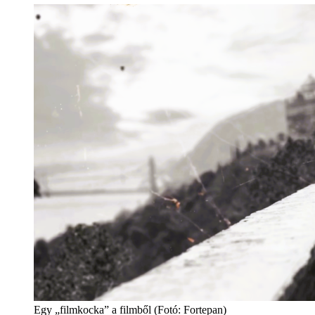
Egy „filmkocka” a filmből (Fotó: Fortepan)