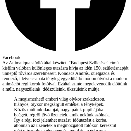
Facebook
Az Animatiqua stúdió által készített "Budapest Születése" című
kisfilm valóban különleges utazásra hívja az idén 150. születésnapját
ünneplő főváros szerelmeseit. Kondacs András, ötletgazda és
rendező, illetve csapata tényleg egyedülálló módon ötvözi a modern
animációt régi korok fotóival. Ezáltal szinte megelevenedik előttünk
a múlt, nagyszüleink, dédszüleink, ükszüleink múltja.
A megismerhető emberi világ olykor szakadozott,
hiányos, olykor megsárgult emlékei a fényképek.
Közös múltunk darabjai, nagyapáink pupillájába
beégett, régről jövő üzenetek, amik nekünk szólnak.
Így a régi fotó jelenthet utazást, időutazást a korba,
ahonnan az üzenetek a megmozgatott fotókon keresztül
még ugyanolyan elevenen és impulzívan érkeznek,