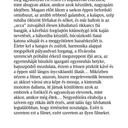
mint ahogyan akkor, amikor azok készültek, nagyapám
idejében. Magam előtt látom a sarkon éppen beforduló
omnibuszt, az arrább rebbenő galambot, a kalapos, szép
ruhába öltözött férfiakat és nőket, és már hallom is az
„ucca” zsivajából élesen kihallatszó rikkancs fiú
hangját, a kávéházi forgóajtón kitámolygó írók kaján
nevetését, a háborúba készülő, búcsúzkodó fiatal
katona sóhaját és a meggyötörten hazaérkezőét is.
Életre kel a hangos és zsúfolt, harmonika alappal
megspékelt pályaudvari forgatag, a fővárosba
szerencsét próbálni érkező megszeppent ifjú arca, az
egyenruháját büszkén igazgató egyenruhás hetyke,
bajuszpödrő mozdulata, érzem a frissen pörkölt kávé és
a éppen sülő lángos ínycsiklandó illatát… Miközben
nézem a filmet, utazom, hiszen megelevenedik bennem
az akkori városi utca képe és moraja, a kintornák
monoton dallama, itt járnak körülöttem azok az
emberek a fotókról és ugyanolyan elevenek, mint
akkor, amikor még éltek… Negyedórára elrabolja a
szívem egy ritkán átélt érzés, amit talán úgy hívhatunk
legtalálóbban, hogy történelmi nosztalgia. Ezért is
szeretem ezt a filmet, ezért szeretem az ilyen filmeket.