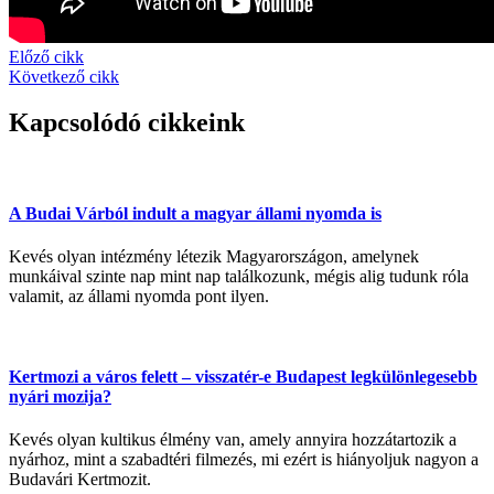
Előző cikk
Következő cikk
Kapcsolódó cikkeink
A Budai Várból indult a magyar állami nyomda is
Kevés olyan intézmény létezik Magyarországon, amelynek
munkáival szinte nap mint nap találkozunk, mégis alig tudunk róla
valamit, az állami nyomda pont ilyen.
Kertmozi a város felett – visszatér-e Budapest legkülönlegesebb
nyári mozija?
Kevés olyan kultikus élmény van, amely annyira hozzátartozik a
nyárhoz, mint a szabadtéri filmezés, mi ezért is hiányoljuk nagyon a
Budavári Kertmozit.