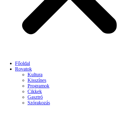
Főoldal
Rovatok
Kultura
Kisszínes
Programok
Cikkek
Gasztró
Szórakozás