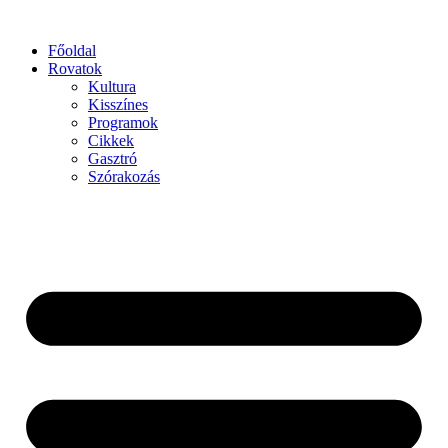
Főoldal
Rovatok
Kultura
Kisszínes
Programok
Cikkek
Gasztró
Szórakozás