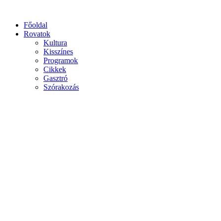
Főoldal
Rovatok
Kultura
Kisszínes
Programok
Cikkek
Gasztró
Szórakozás