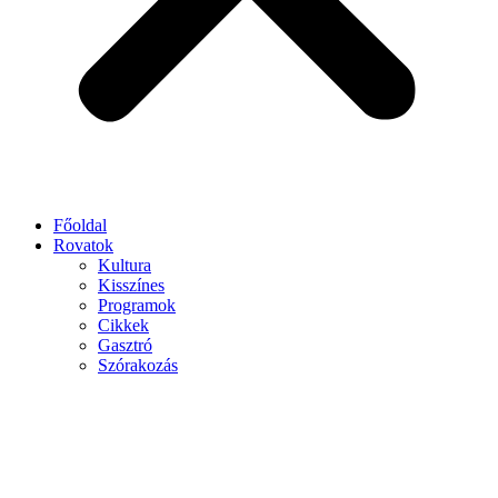
Főoldal
Rovatok
Kultura
Kisszínes
Programok
Cikkek
Gasztró
Szórakozás