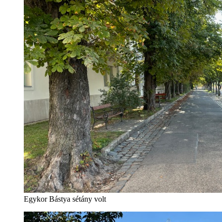
Egykor Bástya sétány volt