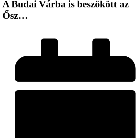
A Budai Várba is beszökött az
Ősz…