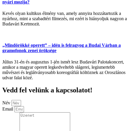
nyári mozija?
Kevés olyan kultikus élmény van, amely annyira hozzátartozik a
nyárhoz, mint a szabadtéri filmezés, mi ezért is hiányoljuk nagyon a
Budavári Kertmozit.
„Mindörökké operett” – idén is felragyog a Budai Várban a
gramofonok zenei öröksége
Július 31-én és augusztus 1-jén ismét lesz Budavári Palotakoncert,
amikor a magyar operett legkedveltebb slágerei, legismertebb
művészei és leglátványosabb koreográfiái költöznek az Oroszlános
udvar falai közé.
Vedd fel velünk a kapcsolatot!
Név
Email