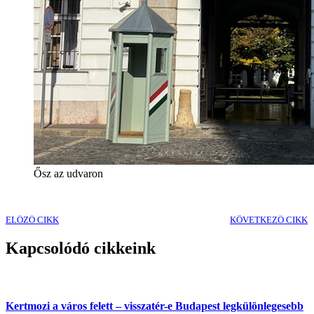
Ősz az udvaron
ELŐZŐ CIKK
KÖVETKEZŐ CIKK
Kapcsolódó cikkeink
Kertmozi a város felett – visszatér-e Budapest legkülönlegesebb