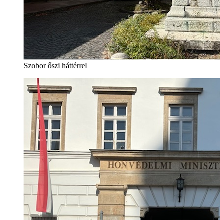
Szobor őszi háttérrel