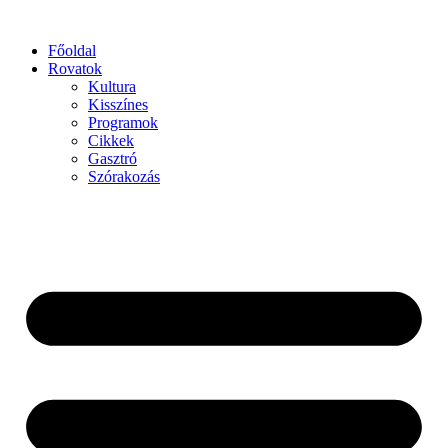
Főoldal
Rovatok
Kultura
Kisszínes
Programok
Cikkek
Gasztró
Szórakozás