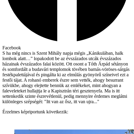
Facebook
S ha még nincs is Szent Mihály napja mégis „Kánikulában, halk
lombok alatt…” lopakodott be az évszázados utcák évszázados
házainak évszázados falai között. Ott osont a Tóth Árpád sétányon
és somfordált a budavári templomok tövében barnás-vöröses-sárgás
festékpalettájával és pingálta ki az elmúlás gyönyörű színeivel ezt a
festői tájat. A rohanó emberek észre sem vették, ahogy besurrant
szívükbe, ahogy elejtette bennük az emlékeket, mint ahogyan a
faleveleteket hullajtja le a Kapisztrán téri gesztenyefa. Ma is itt
settenkedik szinte észrevétlenül, pedig mennyire érdemes meglátni
különleges szépségét: "Itt van az ősz, itt van ujra..."
Érzelmes képriportunk következik: