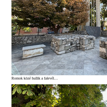
Romok közé hullik a falevél…