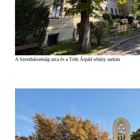
A Szentháromság utca és a Tóth Árpád sétány sarkán