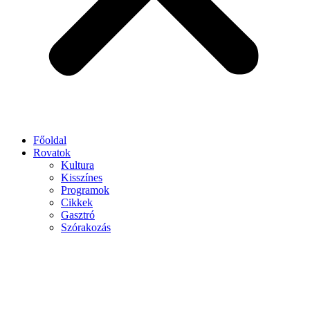
Főoldal
Rovatok
Kultura
Kisszínes
Programok
Cikkek
Gasztró
Szórakozás