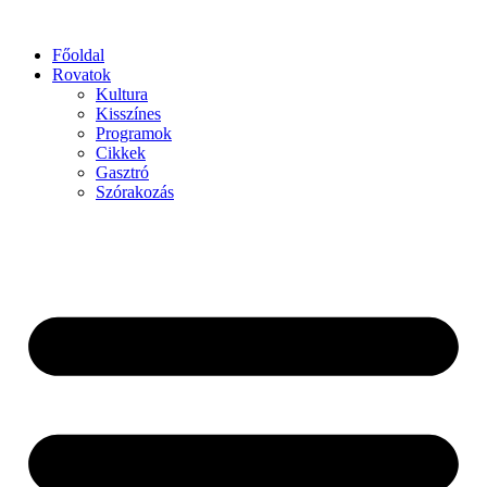
Főoldal
Rovatok
Kultura
Kisszínes
Programok
Cikkek
Gasztró
Szórakozás