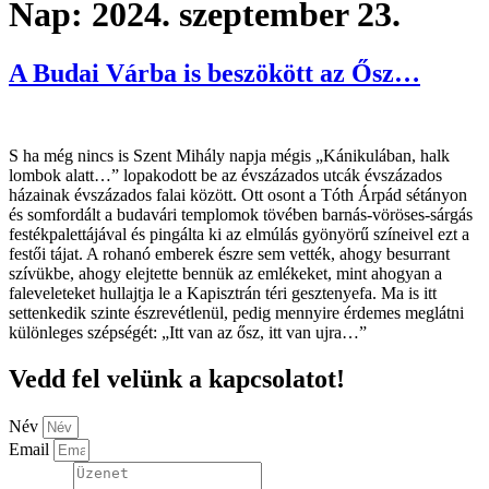
Nap:
2024. szeptember 23.
A Budai Várba is beszökött az Ősz…
S ha még nincs is Szent Mihály napja mégis „Kánikulában, halk
lombok alatt…” lopakodott be az évszázados utcák évszázados
házainak évszázados falai között. Ott osont a Tóth Árpád sétányon
és somfordált a budavári templomok tövében barnás-vöröses-sárgás
festékpalettájával és pingálta ki az elmúlás gyönyörű színeivel ezt a
festői tájat. A rohanó emberek észre sem vették, ahogy besurrant
szívükbe, ahogy elejtette bennük az emlékeket, mint ahogyan a
faleveleteket hullajtja le a Kapisztrán téri gesztenyefa. Ma is itt
settenkedik szinte észrevétlenül, pedig mennyire érdemes meglátni
különleges szépségét: „Itt van az ősz, itt van ujra…”
Vedd fel velünk a kapcsolatot!
Név
Email