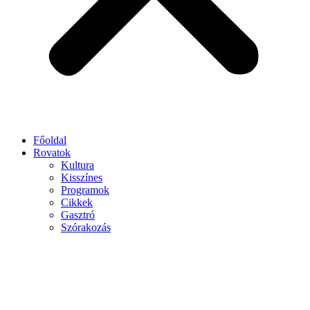
Főoldal
Rovatok
Kultura
Kisszínes
Programok
Cikkek
Gasztró
Szórakozás