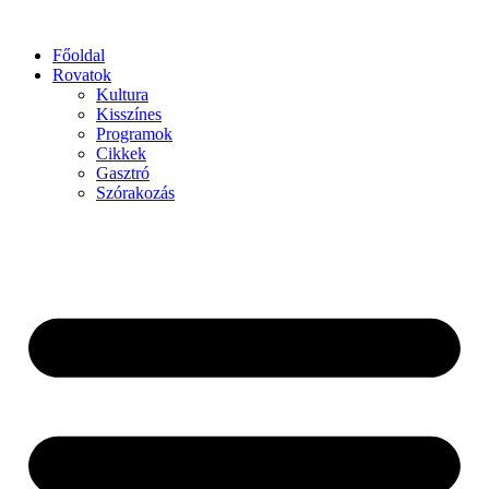
Főoldal
Rovatok
Kultura
Kisszínes
Programok
Cikkek
Gasztró
Szórakozás