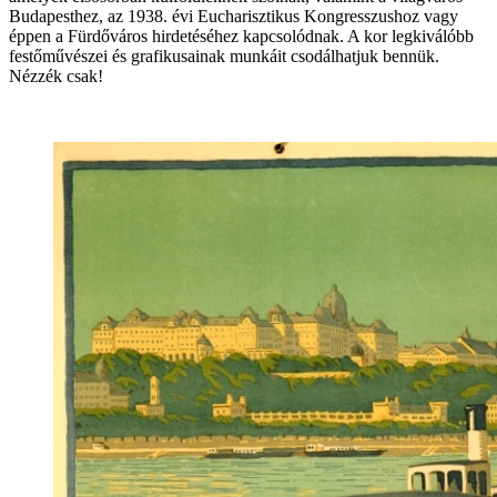
Budapesthez, az 1938. évi Eucharisztikus Kongresszushoz vagy
éppen a Fürdőváros hirdetéséhez kapcsolódnak. A kor legkiválóbb
festőművészei és grafikusainak munkáit csodálhatjuk bennük.
Nézzék csak!