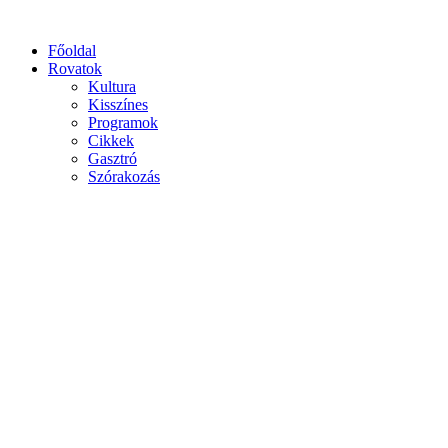
Főoldal
Rovatok
Kultura
Kisszínes
Programok
Cikkek
Gasztró
Szórakozás