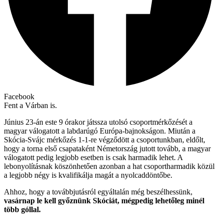
Facebook
Fent a Várban is.
Június 23-án este 9 órakor játssza utolsó csoportmérkőzését a
magyar válogatott a labdarúgó Európa-bajnokságon. Miután a
Skócia-Svájc mérkőzés 1-1-re végződött a csoportunkban, eldőlt,
hogy a torna első csapataként Németország jutott tovább, a magyar
válogatott pedig legjobb esetben is csak harmadik lehet. A
lebonyolításnak köszönhetően azonban a hat csoportharmadik közül
a legjobb négy is kvalifikálja magát a nyolcaddöntőbe.
Ahhoz, hogy a továbbjutásról egyáltalán még beszélhessünk,
vasárnap le kell győznünk Skóciát, mégpedig lehetőleg minél
több góllal.