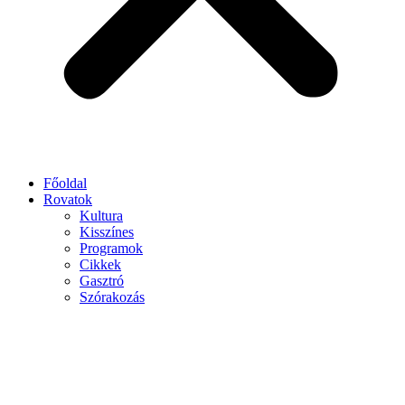
Főoldal
Rovatok
Kultura
Kisszínes
Programok
Cikkek
Gasztró
Szórakozás