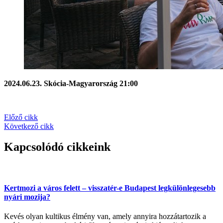
2024.06.23. Skócia-Magyarország 21:00
Előző cikk
Következő cikk
Kapcsolódó cikkeink
Kertmozi a város felett – visszatér-e Budapest legkülönlegesebb
nyári mozija?
Kevés olyan kultikus élmény van, amely annyira hozzátartozik a