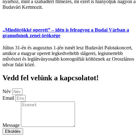
nyárhoz, mint a szabadtéri filmezés, mi ezért is hiányoljuk nagyon a
Budavári Kertmozit.
„Mindörökké operett” – idén is felragyog a Budai Várban a
gramofonok zenei öröksége
Július 31-én és augusztus 1-jén ismét lesz Budavári Palotakoncert,
amikor a magyar operett legkedveltebb slágerei, legismertebb
művészei és leglátványosabb koreográfiái költöznek az Oroszlános
udvar falai közé.
Vedd fel velünk a kapcsolatot!
Név
Email
Message
Elküldés