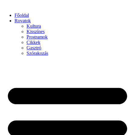
Főoldal
Rovatok
Kultura
Kisszínes
Programok
Cikkek
Gasztró
Szórakozás