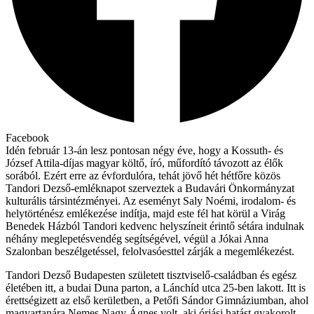
Facebook
Idén február 13-án lesz pontosan négy éve, hogy a Kossuth- és
József Attila-díjas magyar költő, író, műfordító távozott az élők
sorából. Ezért erre az évfordulóra, tehát jövő hét hétfőre közös
Tandori Dezső-emléknapot szerveztek a Budavári Önkormányzat
kulturális társintézményei. Az eseményt Saly Noémi, irodalom- és
helytörténész emlékezése indítja, majd este fél hat körül a Virág
Benedek Házból Tandori kedvenc helyszíneit érintő sétára indulnak
néhány meglepetésvendég segítségével, végül a Jókai Anna
Szalonban beszélgetéssel, felolvasóesttel zárják a megemlékezést.
Tandori Dezső Budapesten született tisztviselő-családban és egész
életében itt, a budai Duna parton, a Lánchíd utca 25-ben lakott. Itt is
érettségizett az első kerületben, a Petőfi Sándor Gimnáziumban, ahol
magyartanára Nemes Nagy Ágnes volt, aki óriási hatást gyakorolt