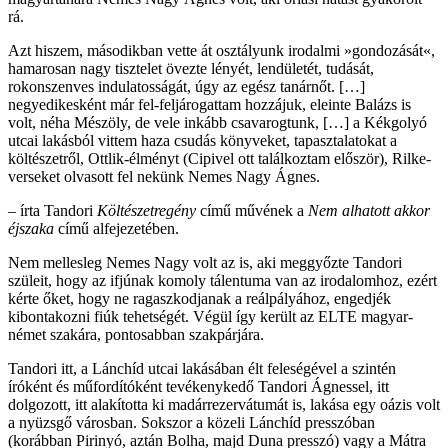
rá.
Azt hiszem, másodikban vette át osztályunk irodalmi »gondozását«,
hamarosan nagy tisztelet övezte lényét, lendületét, tudását,
rokonszenves indulatosságát, úgy az egész tanárnőt. […]
negyedikesként már fel-feljárogattam hozzájuk, eleinte Balázs is
volt, néha Mészöly, de vele inkább csavarogtunk, […] a Kékgolyó
utcai lakásból vittem haza csudás könyveket, tapasztalatokat a
költészetről, Ottlik-élményt (Cipivel ott találkoztam először), Rilke-
verseket olvasott fel nekünk Nemes Nagy Ágnes.
– írta Tandori
Költészetregény
című művének a
Nem alhatott akkor
éjszaka
című alfejezetében.
Nem mellesleg Nemes Nagy volt az is, aki meggyőzte Tandori
szüleit, hogy az ifjúnak komoly tálentuma van az irodalomhoz, ezért
kérte őket, hogy ne ragaszkodjanak a reálpályához, engedjék
kibontakozni fiúk tehetségét. Végül így került az ELTE magyar-
német szakára, pontosabban szakpárjára.
Tandori itt, a Lánchíd utcai lakásában élt feleségével a szintén
íróként és műfordítóként tevékenykedő Tandori Ágnessel, itt
dolgozott, itt alakította ki madárrezervátumát is, lakása egy oázis volt
a nyüzsgő városban. Sokszor a közeli Lánchíd presszóban
(korábban Pirinyó, aztán Bolha, majd Duna presszó) vagy a Mátra