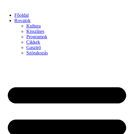
Főoldal
Rovatok
Kultura
Kisszínes
Programok
Cikkek
Gasztró
Szórakozás