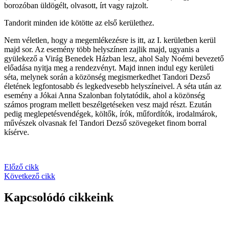
borozóban üldögélt, olvasott, írt vagy rajzolt.
Tandorit minden ide kötötte az első kerülethez.
Nem véletlen, hogy a megemlékezésre is itt, az I. kerületben kerül
majd sor. Az esemény több helyszínen zajlik majd, ugyanis a
gyülekező a Virág Benedek Házban lesz, ahol Saly Noémi bevezető
előadása nyitja meg a rendezvényt. Majd innen indul egy kerületi
séta, melynek során a közönség megismerkedhet Tandori Dezső
életének legfontosabb és legkedvesebb helyszíneivel. A séta után az
esemény a Jókai Anna Szalonban folytatódik, ahol a közönség
számos program mellett beszélgetéseken vesz majd részt. Ezután
pedig meglepetésvendégek, költők, írók, műfordítók, irodalmárok,
művészek olvasnak fel Tandori Dezső szövegeket finom borral
kísérve.
Előző cikk
Következő cikk
Kapcsolódó cikkeink