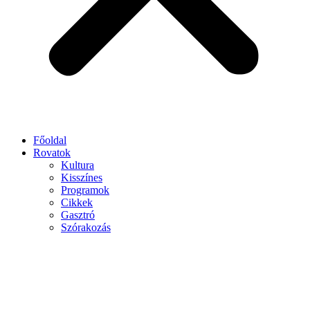
Főoldal
Rovatok
Kultura
Kisszínes
Programok
Cikkek
Gasztró
Szórakozás