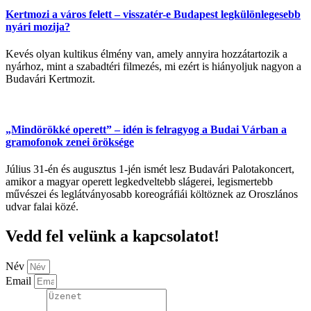
Kertmozi a város felett – visszatér-e Budapest legkülönlegesebb
nyári mozija?
Kevés olyan kultikus élmény van, amely annyira hozzátartozik a
nyárhoz, mint a szabadtéri filmezés, mi ezért is hiányoljuk nagyon a
Budavári Kertmozit.
„Mindörökké operett” – idén is felragyog a Budai Várban a
gramofonok zenei öröksége
Július 31-én és augusztus 1-jén ismét lesz Budavári Palotakoncert,
amikor a magyar operett legkedveltebb slágerei, legismertebb
művészei és leglátványosabb koreográfiái költöznek az Oroszlános
udvar falai közé.
Vedd fel velünk a kapcsolatot!
Név
Email