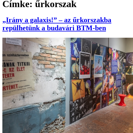
Címke:
űrkorszak
„Irány a galaxis!” – az űrkorszakba
repülhetünk a budavári BTM-ben