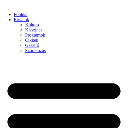
Főoldal
Rovatok
Kultura
Kisszínes
Programok
Cikkek
Gasztró
Szórakozás