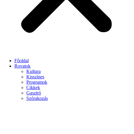
Főoldal
Rovatok
Kultura
Kisszínes
Programok
Cikkek
Gasztró
Szórakozás