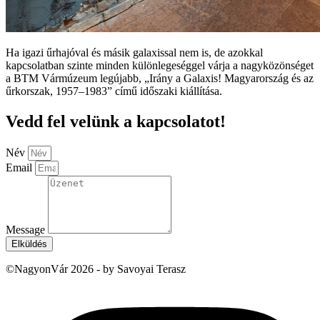
Ha igazi űrhajóval és másik galaxissal nem is, de azokkal
kapcsolatban szinte minden különlegeséggel várja a nagyközönséget
a BTM Vármúzeum legújabb, „Irány a Galaxis! Magyarország és az
űrkorszak, 1957–1983” című időszaki kiállítása.
Vedd fel velünk a kapcsolatot!
Név
Email
Message
Elküldés
©NagyonVár 2026 - by Savoyai Terasz