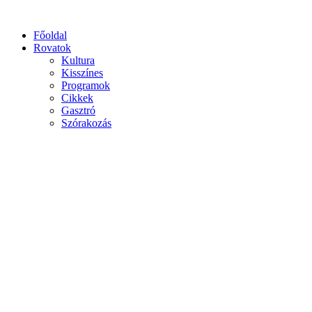
Főoldal
Rovatok
Kultura
Kisszínes
Programok
Cikkek
Gasztró
Szórakozás