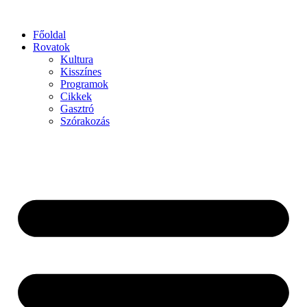
Főoldal
Rovatok
Kultura
Kisszínes
Programok
Cikkek
Gasztró
Szórakozás