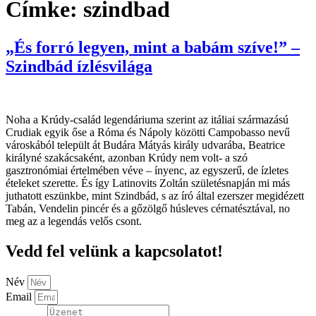
Címke:
szindbad
„És forró legyen, mint a babám szíve!” –
Szindbád ízlésvilága
Noha a Krúdy-család legendáriuma szerint az itáliai származású
Crudiak egyik őse a Róma és Nápoly közötti Campobasso nevű
városkából települt át Budára Mátyás király udvarába, Beatrice
királyné szakácsaként, azonban Krúdy nem volt- a szó
gasztronómiai értelmében véve – ínyenc, az egyszerű, de ízletes
ételeket szerette. És így Latinovits Zoltán születésnapján mi más
juthatott eszünkbe, mint Szindbád, s az író által ezerszer megidézett
Tabán, Vendelin pincér és a gőzölgő húsleves cérnatésztával, no
meg az a legendás velős csont.
Vedd fel velünk a kapcsolatot!
Név
Email