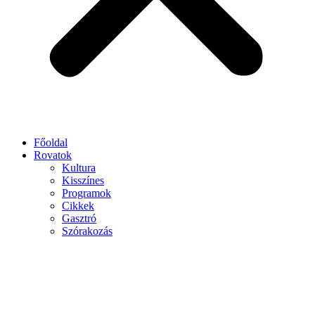
Főoldal
Rovatok
Kultura
Kisszínes
Programok
Cikkek
Gasztró
Szórakozás