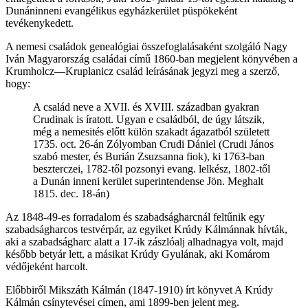
Dunáninneni evangélikus egyházkerület püspökeként
tevékenykedett.
A nemesi családok genealógiai összefoglalásaként szolgáló Nagy
Iván Magyarország családai című 1860-ban megjelent könyvében a
Krumholcz—Kruplanicz család leírásának jegyzi meg a szerző,
hogy:
A család neve a XVII. és XVIII. században gyakran
Crudinak is íratott. Ugyan e családból, de úgy látszik,
még a nemesités előtt külön szakadt ágazatból született
1735. oct. 26-án Zólyomban Crudi Dániel (Crudi János
szabó mester, és Burián Zsuzsanna fiok), ki 1763-ban
beszterczei, 1782-től pozsonyi evang. lelkész, 1802-től
a Dunán inneni kerület superintendense Jön. Meghalt
1815. dec. 18-án)
Az 1848-49-es forradalom és szabadságharcnál feltűnik egy
szabadságharcos testvérpár, az egyiket Krúdy Kálmánnak hívták,
aki a szabadságharc alatt a 17-ik zászlóalj alhadnagya volt, majd
később betyár lett, a másikat Krúdy Gyulának, aki Komárom
védőjeként harcolt.
Előbbiről Mikszáth Kálmán (1847-1910) írt könyvet A Krúdy
Kálmán csínytevései címen, ami 1899-ben jelent meg.