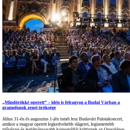
„Mindörökké operett” – idén is felragyog a Budai Várban a
gramofonok zenei öröksége
Július 31-én és augusztus 1-jén ismét lesz Budavári Palotakoncert,
amikor a magyar operett legkedveltebb slágerei, legismertebb
művészei és leglátványosabb koreográfiái költöznek az Oroszlános