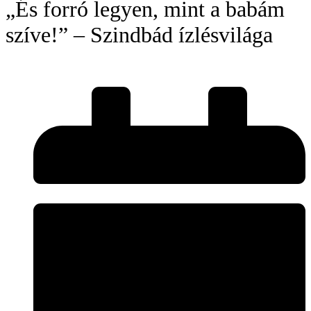
„És forró legyen, mint a babám
szíve!” – Szindbád ízlésvilága