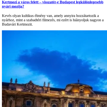
Kertmozi a város felett – visszatér-e Budapest legkülönlegesebb
nyári mozija?
Kevés olyan kultikus élmény van, amely annyira hozzátartozik a
nyárhoz, mint a szabadtéri filmezés, mi ezért is hiányoljuk nagyon a
Budavári Kertmozit.