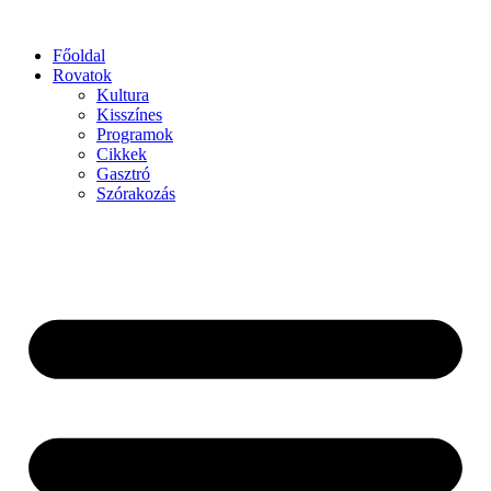
Főoldal
Rovatok
Kultura
Kisszínes
Programok
Cikkek
Gasztró
Szórakozás