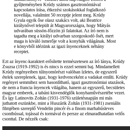
gyűjteményben Krúdy számos gasztronómiával
kapcsolatos írása, étkezési szokásokkal foglalkozó
novellája, valalmint 50 receptje jelent meg. Krúdy
Gyula egyik őse olasz szakács volt, aki Beatrice
királynővel települt át Magyarországra, hogy Mátyás
udvarában süssön-főzzön jó falatokat. Az író nem is
tagadta meg a királyi udvarban szorgoskodó ősét, mert
maga is kiváló ismerője volt a konyhák világának. Most
e könyvből idézünk az igazi ínyenceknek néhány
receptet.
Ezt az ínyenc-karaktert erősítette természetesen az író lánya, Krúdy
Zsuzsa (1919-1992) is és nincs is ezzel semmi baj. Mindamellett
Krúdy regényeiben túlnyomórészt valóban ízletes, de egyszerű
ételek szereplenek, igaz, hogy kedvenceként a vadakat említi. Krúdy
regényei semmihez sem hasonlítható, igazi gasztronómiai utazások,
de nem a francia ínyencek világába, hanem az egyszerű, becsületes
magyar emberek, a tabáni kisvendéglők konyhaművészetébe vezet.
És így Latinovits Zoltán (1931-1976) születésnapján mi más
juthatott eszünkbe, mint a Huszárik Zoltán (1931-1981) zseniális
filmjében szereplő Vendelin pincér és a finom marhahúsleves
csonthússal, tojással és tormával és persze az elmaradhatatlan velős
csonttal. De nézzék csak: