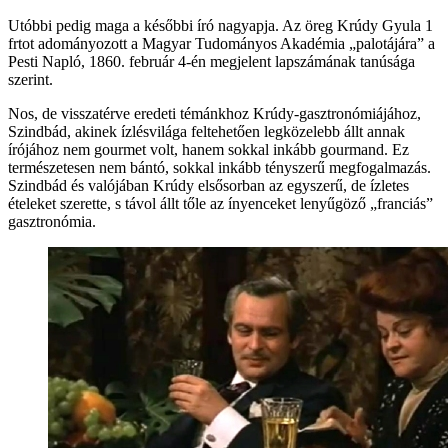
Utóbbi pedig maga a későbbi író nagyapja. Az öreg Krúdy Gyula 1
frtot adományozott a Magyar Tudományos Akadémia „palotájára” a
Pesti Napló, 1860. február 4-én megjelent lapszámának tanúsága
szerint.
Nos, de visszatérve eredeti témánkhoz Krúdy-gasztronómiájához,
Szindbád, akinek ízlésvilága feltehetően legközelebb állt annak
írójához nem gourmet volt, hanem sokkal inkább gourmand. Ez
természetesen nem bántó, sokkal inkább tényszerű megfogalmazás.
Szindbád és valójában Krúdy elsősorban az egyszerű, de ízletes
ételeket szerette, s távol állt tőle az ínyenceket lenyűgöző „franciás”
gasztronómia.