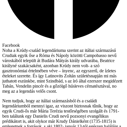
Facebook
Noha a Krúdy-család legendáriuma szerint az itáliai származású
Crudiak egyik őse a Róma és Nápoly közötti Campobasso nevű
városkából települt át Budára Mátyás király udvarába, Beatrice
királyné szakácsaként, azonban Krúdy nem volt- a szó
gasztronómiai értelmében véve – ínyenc, az egyszerű, de ízletes
ételeket szerette. És így Latinovits Zoltán születésnapján mi más
juthatott eszünkbe, mint Szindbád, s az író által ezerszer megidézett
Tabán, Vendelin pincér és a gőzölgő húsleves cérnatésztával, no
meg az a legendás velős csont.
Nem tudjuk, hogy az itáliai származásból és a családi
legendáriumból mennyi igaz, az viszont biztosnak tűnik, hogy az
egyik Crudi-ős már Mária Terézia testőrségében szolgált és 1791-
ben találunk egy Danielis Crudi nevű pozsonyi evangélikus
prédikátort is, akit olykor már Krudy Dánielként (1735-1815) is
emlegetnek a források, s aki 1802- január 13-tól egészen haláláig a