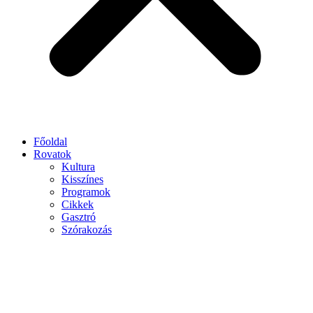
Főoldal
Rovatok
Kultura
Kisszínes
Programok
Cikkek
Gasztró
Szórakozás