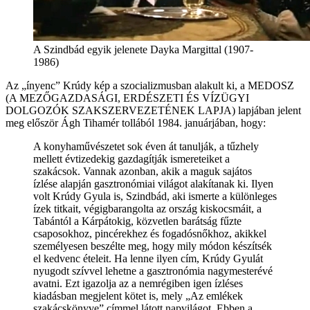
A Szindbád egyik jelenete Dayka Margittal (1907-
1986)
Az „ínyenc” Krúdy kép a szocializmusban alakult ki, a MEDOSZ
(A MEZŐGAZDASÁGI, ERDÉSZETI ÉS VÍZÜGYI
DOLGOZÓK SZAKSZERVEZETÉNEK LAPJA) lapjában jelent
meg először Ágh Tihamér tollából 1984. januárjában, hogy:
A konyhaművészetet sok éven át tanulják, a tűzhely
mellett évtizedekig gazdagítják ismereteiket a
szakácsok. Vannak azonban, akik a maguk sajátos
ízlése alapján gasztronómiai világot alakítanak ki. Ilyen
volt Krúdy Gyula is, Szindbád, aki ismerte a különleges
ízek titkait, végigbarangolta az ország kiskocsmáit, a
Tabántól a Kárpátokig, közvetlen barátság fűzte
csaposokhoz, pincérekhez és fogadósnőkhoz, akikkel
személyesen beszélte meg, hogy mily módon készítsék
el kedvenc ételeit. Ha lenne ilyen cím, Krúdy Gyulát
nyugodt szívvel lehetne a gasztronómia nagymesterévé
avatni. Ezt igazolja az a nemrégiben igen ízléses
kiadásban megjelent kötet is, mely „Az emlékek
szakácskönyve” címmel látott napvilágot. Ebben a