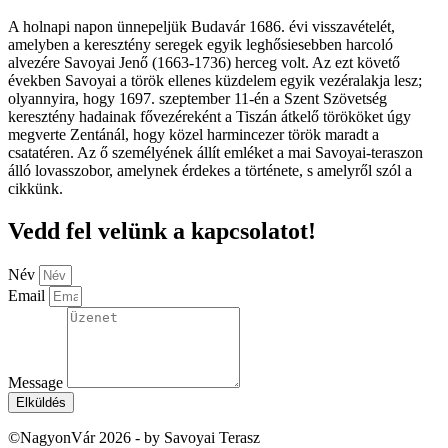
A holnapi napon ünnepeljük Budavár 1686. évi visszavételét,
amelyben a keresztény seregek egyik leghősiesebben harcoló
alvezére Savoyai Jenő (1663-1736) herceg volt. Az ezt követő
években Savoyai a török ellenes küzdelem egyik vezéralakja lesz;
olyannyira, hogy 1697. szeptember 11-én a Szent Szövetség
keresztény hadainak fővezéreként a Tiszán átkelő törököket úgy
megverte Zentánál, hogy közel harmincezer török maradt a
csatatéren. Az ő személyének állít emléket a mai Savoyai-teraszon
álló lovasszobor, amelynek érdekes a története, s amelyről szól a
cikkünk.
Vedd fel velünk a kapcsolatot!
Név
Email
Message
Elküldés
©NagyonVár 2026 - by Savoyai Terasz