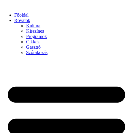
Főoldal
Rovatok
Kultura
Kisszínes
Programok
Cikkek
Gasztró
Szórakozás