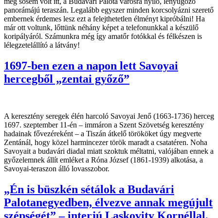
még sosem volt itt, a Budavári Palota városra nyíló, lenyűgöző
panorámájú teraszán. Legalább egyszer minden korcsolyázni szerető
embernek érdemes lesz ezt a felejthetetlen élményt kipróbálni! Ha
már ott voltunk, lőttünk néhány képet a telefonunkkal a készülő
koripályáról. Számunkra még így amatőr fotókkal és félkészen is
lélegzetelállító a látvány!
1697-ben ezen a napon lett Savoyai
hercegből „zentai győző”
A keresztény seregek élén harcoló Savoyai Jenő (1663-1736) herceg
1697. szeptember 11-én – immáron a Szent Szövetség keresztény
hadainak fővezéreként – a Tiszán átkelő törököket úgy megverte
Zentánál, hogy közel harmincezer török maradt a csatatéren. Noha
Savoyait a budavári diadal miatt szoktuk méltatni, valójában ennek a
győzelemnek állít emléket a Róna József (1861-1939) alkotása, a
Savoyai-teraszon álló lovasszobor.
„Én is büszkén sétálok a Budavári
Palotanegyedben, élvezve annak megújult
szépségét” – interjú Laskovity Kornéllal,