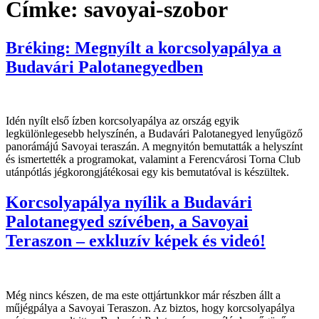
Címke:
savoyai-szobor
Bréking: Megnyílt a korcsolyapálya a
Budavári Palotanegyedben
Idén nyílt első ízben korcsolyapálya az ország egyik
legkülönlegesebb helyszínén, a Budavári Palotanegyed lenyűgöző
panorámájú Savoyai teraszán. A megnyitón bemutatták a helyszínt
és ismertették a programokat, valamint a Ferencvárosi Torna Club
utánpótlás jégkorongjátékosai egy kis bemutatóval is készültek.
Korcsolyapálya nyílik a Budavári
Palotanegyed szívében, a Savoyai
Teraszon – exkluzív képek és videó!
Még nincs készen, de ma este ottjártunkkor már részben állt a
műjégpálya a Savoyai Teraszon. Az biztos, hogy korcsolyapálya