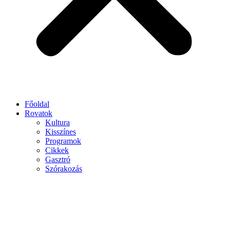
Főoldal
Rovatok
Kultura
Kisszínes
Programok
Cikkek
Gasztró
Szórakozás