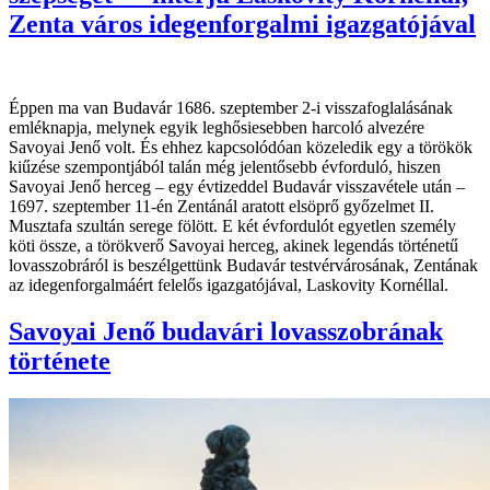
Zenta város idegenforgalmi igazgatójával
Éppen ma van Budavár 1686. szeptember 2-i visszafoglalásának
emléknapja, melynek egyik leghősiesebben harcoló alvezére
Savoyai Jenő volt. És ehhez kapcsolódóan közeledik egy a törökök
kiűzése szempontjából talán még jelentősebb évforduló, hiszen
Savoyai Jenő herceg – egy évtizeddel Budavár visszavétele után –
1697. szeptember 11-én Zentánál aratott elsöprő győzelmet II.
Musztafa szultán serege fölött. E két évfordulót egyetlen személy
köti össze, a törökverő Savoyai herceg, akinek legendás történetű
lovasszobráról is beszélgettünk Budavár testvérvárosának, Zentának
az idegenforgalmáért felelős igazgatójával, Laskovity Kornéllal.
Savoyai Jenő budavári lovasszobrának
története