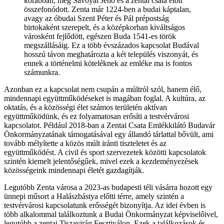
korábban, még Savoyai Jenő és a zentai csata előtt
összefonódott. Zenta már 1224-ben a budai káptalan,
avagy az óbudai Szent Péter és Pál prépostság
birtokaként szerepelt, és a középkorban kiváltságos
városként fejlődött, egészen Buda 1541-es török
megszállásáig. Ez a több évszázados kapcsolat Budával
hosszú távon meghatározta a két település viszonyát, és
ennek a történelmi köteléknek az emléke ma is fontos
számunkra.
Azonban ez a kapcsolat nem csupán a múltról szól, hanem élő,
mindennapi együttműködéseket is magában foglal. A kultúra, az
oktatás, és a közösségi élet számos területén aktívan
együttműködünk, és ez folyamatosan erősíti a testvérvárosi
kapcsolatot. Például 2018-ban a Zentai Csata Emlékkilátó Budavár
Önkormányzatának támogatásával egy állandó tárlattal bővült, ami
tovább mélyítette a közös múlt iránti tiszteletet és az
együttműködést. A civil és sport szervezetek közötti kapcsolatok
szintén kiemelt jelentőségűek, mivel ezek a kezdeményezések
közösségeink mindennapi életét gazdagítják.
Legutóbb Zenta városa a 2023-as budapesti téli vásárra hozott egy
ünnepi műsort a Halászbástya előtti térre, amely szintén a
testvérvárosi kapcsolatunk erősségét bizonyítja. Az idei évben is
több alkalommal találkoztunk a Budai Önkormányzat képviselőivel,
legutóbb a zentai Tiszavirág Fesztiválon. Ezek a találkozások és