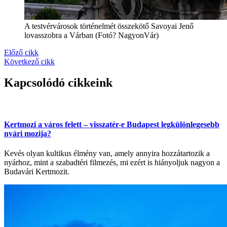
A testvérvárosok történelmét összekötő Savoyai Jenő
lovasszobra a Várban (Fotó? NagyonVár)
Előző cikk
Következő cikk
Kapcsolódó cikkeink
Kertmozi a város felett – visszatér-e Budapest legkülönlegesebb
nyári mozija?
Kevés olyan kultikus élmény van, amely annyira hozzátartozik a
nyárhoz, mint a szabadtéri filmezés, mi ezért is hiányoljuk nagyon a
Budavári Kertmozit.