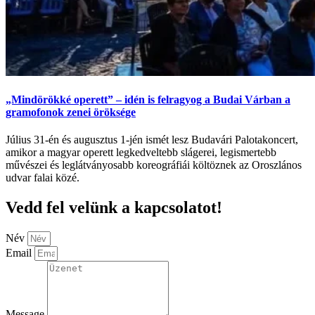
„Mindörökké operett” – idén is felragyog a Budai Várban a
gramofonok zenei öröksége
Július 31-én és augusztus 1-jén ismét lesz Budavári Palotakoncert,
amikor a magyar operett legkedveltebb slágerei, legismertebb
művészei és leglátványosabb koreográfiái költöznek az Oroszlános
udvar falai közé.
Vedd fel velünk a kapcsolatot!
Név
Email
Message