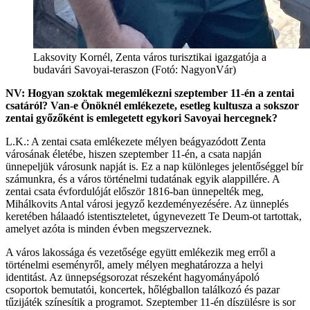
Laksovity Kornél, Zenta város turisztikai igazgatója a
budavári Savoyai-teraszon (Fotó: NagyonVár)
NV: Hogyan szoktak megemlékezni szeptember 11-én a zentai
csatáról? Van-e Önöknél emlékezete, esetleg kultusza a sokszor
zentai győzőként is emlegetett egykori Savoyai hercegnek?
L.K.: A zentai csata emlékezete mélyen beágyazódott Zenta
városának életébe, hiszen szeptember 11-én, a csata napján
ünnepeljük városunk napját is. Ez a nap különleges jelentőséggel bír
számunkra, és a város történelmi tudatának egyik alappillére. A
zentai csata évfordulóját először 1816-ban ünnepelték meg,
Mihálkovits Antal városi jegyző kezdeményezésére. Az ünneplés
keretében hálaadó istentiszteletet, úgynevezett Te Deum-ot tartottak,
amelyet azóta is minden évben megszerveznek.
A város lakossága és vezetősége együtt emlékezik meg erről a
történelmi eseményről, amely mélyen meghatározza a helyi
identitást. Az ünnepségsorozat részeként hagyományápoló
csoportok bemutatói, koncertek, hőlégballon találkozó és pazar
tűzijáték színesítik a programot. Szeptember 11-én díszülésre is sor