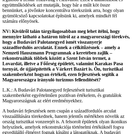
együttműködések azt mutatják, hogy bár a múlt köt össze
bennünket, a jövőnkre koncentrálva törekszünk arra, hogy olyan
gyümölcsöző kapcsolatokat építsünk ki, amelyek mindkét fél
számára előnyösek.
NV: Kívülről talán tárgyilagosabban meg lehet ítélni, hogy
mennyire látható a határon túlról az a magyarországi törekvés,
hogy a Budavári Palotanegyed ismét visszanyerje
századfordulós arculatát. Ennek a célkitűzésnek – amely a
Nemzeti Hauszmann Programnak a keretében zajlik –
rekonstruálták többek között a Szent István termet, a
Lovardát, illetve a Főőrség épületét, valamint Karakas Pasa
tornyát, de újjáépítették a Várkert Bazárt is. Ön, turisztikai
szakemberként hogyan értékeli, ezen fejlesztések segítik a
Magyarországra irányuló turizmus fellendítését?
L.K.: A Budavári Palotanegyed fejlesztéseit turisztikai
szakemberként egyértelműen pozitívan értékelem, és gratulálok
Magyarországnak az elért eredményekhez.
A budavári fejlesztések nem csupán a századfordulós arculat
visszaállítására törekednek, hanem jelentős mértékben növelik az
ország turisztikai vonzerejét is. A felsorolt épületek olyan ikonikus
helyszínek, amelyek rekonstrukciója történelmi értéküknél fogva
egyedülálló élményt fognak kínálni a látogatóknak. A budavári