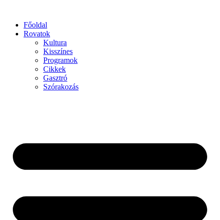
Főoldal
Rovatok
Kultura
Kisszínes
Programok
Cikkek
Gasztró
Szórakozás