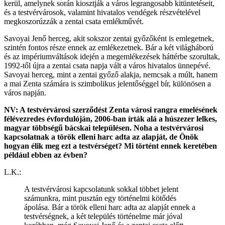
kerül, amelynek során kiosztják a város legrangosabb kitüntetéseit,
és a testvérvárosok, valamint hivatalos vendégek részvételével
megkoszorúzzák a zentai csata emlékművét.
Savoyai Jenő herceg, akit sokszor zentai győzőként is emlegetnek,
szintén fontos része ennek az emlékezetnek. Bár a két világháború
és az impériumváltások idején a megemlékezések háttérbe szorultak,
1992-től újra a zentai csata napja vált a város hivatalos ünnepévé.
Savoyai herceg, mint a zentai győző alakja, nemcsak a múlt, hanem
a mai Zenta számára is szimbolikus jelentőséggel bír, különösen a
város napján.
NV: A testvérvárosi szerződést Zenta városi rangra emelésének
félévezredes évfordulóján, 2006-ban írták alá a húszezer lelkes,
magyar többségű bácskai településen. Noha a testvérvárosi
kapcsolatnak a török elleni harc adta az alapját, de Önök
hogyan élik meg ezt a testvérséget? Mi történt ennek keretében
például ebben az évben?
L.K.:
A testvérvárosi kapcsolatunk sokkal többet jelent
számunkra, mint pusztán egy történelmi kötődés
ápolása. Bár a török elleni harc adta az alapját ennek a
testvérségnek, a két település történelme már jóval