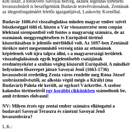
köti össze, a törökverő Savoyai herceg, akinek legendás történetű
lovasszobráról is beszélgettünk Budavár testvérvárosának, Zentának
az idegenforgalmáért felelős igazgatójával, Laskovity Kornéllal.
Budavár 1686.évi visszafoglalása minden magyar ember szívét
büszkeséggel tölti el, hiszen a Vár visszaszerzése nem csupán
lélektani szempontból volt fontos a magyarság számára, de az
oszmánok meggyengítésében és Európából történő
kiszorításában is jelentős mérföldkő volt. Az 1697-ben Zentánál
törökre mért megsemmisítő vereség után az ottománok
képtelenek volt újra talpra állni, s a magyarországi területek
visszafoglalásának egyik legjelentősebb csatájának
eredményeként a szultán végleg kiszorult Európából. A mindkét
helyszínen főszerepet játszó Savoyai Jenő (1663-1736)
lovasszobrát eredetileg Zenta város rendelte meg Róna József
szobrászművésztől, az alkotás végül mégis a Királyi (ma
Budavári) Palota elé került, az egykori Várkertbe. A szobor
kalandos történetéről
egy korábbi cikkünkben
számoltunk be,
amit érdemes elolvasni!
NV: Milyen érzés egy zentai ember számára ellátogatni a
budavári Savoyai Teraszra és ránézni Savoyai Jenő
lovasszobrára?
L.K.: