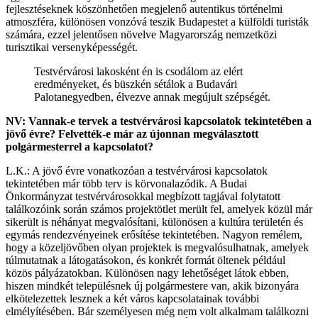
fejlesztéseknek köszönhetően megjelenő autentikus történelmi
atmoszféra, különösen vonzóvá teszik Budapestet a külföldi turisták
számára, ezzel jelentősen növelve Magyarország nemzetközi
turisztikai versenyképességét.
Testvérvárosi lakosként én is csodálom az elért
eredményeket, és büszkén sétálok a Budavári
Palotanegyedben, élvezve annak megújult szépségét.
NV: Vannak-e tervek a testvérvárosi kapcsolatok tekintetében a
jövő évre? Felvették-e már az újonnan megválasztott
polgármesterrel a kapcsolatot?
L.K.: A jövő évre vonatkozóan a testvérvárosi kapcsolatok
tekintetében már több terv is körvonalazódik. A Budai
Önkormányzat testvérvárosokkal megbízott tagjával folytatott
találkozóink során számos projektötlet merült fel, amelyek közül már
sikerült is néhányat megvalósítani, különösen a kultúra területén és
egymás rendezvényeinek erősítése tekintetében. Nagyon remélem,
hogy a közeljövőben olyan projektek is megvalósulhatnak, amelyek
túlmutatnak a látogatásokon, és konkrét formát öltenek például
közös pályázatokban. Különösen nagy lehetőséget látok ebben,
hiszen mindkét településnek új polgármestere van, akik bizonyára
elkötelezettek lesznek a két város kapcsolatainak további
elmélyítésében. Bár személyesen még nem volt alkalmam találkozni