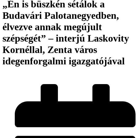
„Én is büszkén sétálok a
Budavári Palotanegyedben,
élvezve annak megújult
szépségét” – interjú Laskovity
Kornéllal, Zenta város
idegenforgalmi igazgatójával