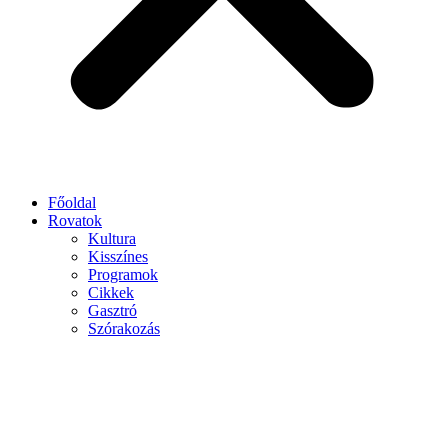
Főoldal
Rovatok
Kultura
Kisszínes
Programok
Cikkek
Gasztró
Szórakozás