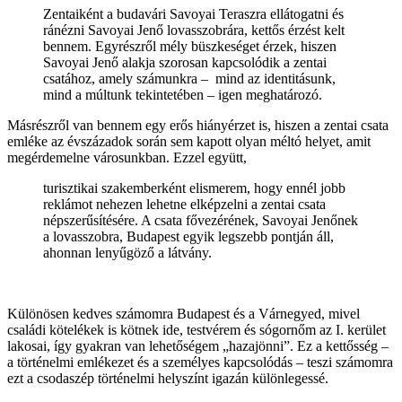
Zentaiként a budavári Savoyai Teraszra ellátogatni és
ránézni Savoyai Jenő lovasszobrára, kettős érzést kelt
bennem. Egyrészről mély büszkeséget érzek, hiszen
Savoyai Jenő alakja szorosan kapcsolódik a zentai
csatához, amely számunkra – mind az identitásunk,
mind a múltunk tekintetében – igen meghatározó.
Másrészről van bennem egy erős hiányérzet is, hiszen a zentai csata
emléke az évszázadok során sem kapott olyan méltó helyet, amit
megérdemelne városunkban. Ezzel együtt,
turisztikai szakemberként elismerem, hogy ennél jobb
reklámot nehezen lehetne elképzelni a zentai csata
népszerűsítésére. A csata fővezérének, Savoyai Jenőnek
a lovasszobra, Budapest egyik legszebb pontján áll,
ahonnan lenyűgöző a látvány.
Különösen kedves számomra Budapest és a Várnegyed, mivel
családi kötelékek is kötnek ide, testvérem és sógornőm az I. kerület
lakosai, így gyakran van lehetőségem „hazajönni”. Ez a kettősség –
a történelmi emlékezet és a személyes kapcsolódás – teszi számomra
ezt a csodaszép történelmi helyszínt igazán különlegessé.