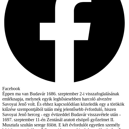
Facebook
Éppen ma van Budavár 1686. szeptember 2-i visszafoglalásának
emléknapja, melynek egyik leghősiesebben harcoló alvezére
Savoyai Jenő volt. És ehhez kapcsolódóan közeledik egy a törökök
kiűzése szempontjából talán még jelentősebb évforduló, hiszen
Savoyai Jenő herceg - egy évtizeddel Budavár visszavétele után -
1697. szeptember 11-én Zentánál aratott elsöprő győzelmet II.
Musztafa szultán serege fölött. E két évfordulót egyetlen személy