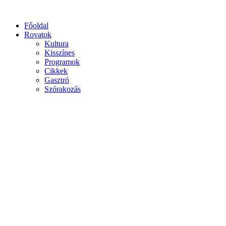
Főoldal
Rovatok
Kultura
Kisszínes
Programok
Cikkek
Gasztró
Szórakozás