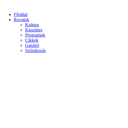
Főoldal
Rovatok
Kultura
Kisszínes
Programok
Cikkek
Gasztró
Szórakozás