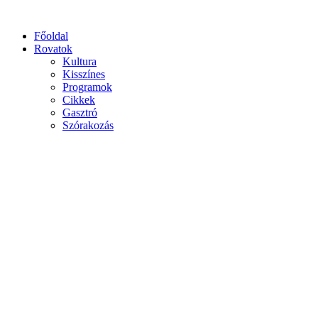
Főoldal
Rovatok
Kultura
Kisszínes
Programok
Cikkek
Gasztró
Szórakozás