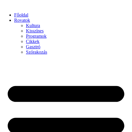
Főoldal
Rovatok
Kultura
Kisszínes
Programok
Cikkek
Gasztró
Szórakozás