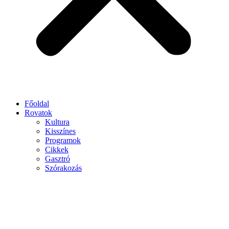
Főoldal
Rovatok
Kultura
Kisszínes
Programok
Cikkek
Gasztró
Szórakozás