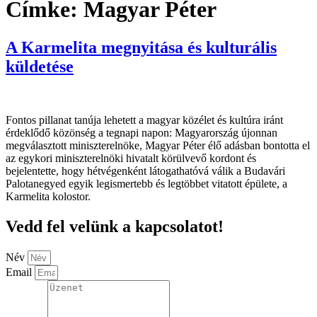
Címke:
Magyar Péter
A Karmelita megnyitása és kulturális
küldetése
Fontos pillanat tanúja lehetett a magyar közélet és kultúra iránt
érdeklődő közönség a tegnapi napon: Magyarország újonnan
megválasztott miniszterelnöke, Magyar Péter élő adásban bontotta el
az egykori miniszterelnöki hivatalt körülvevő kordont és
bejelentette, hogy hétvégenként látogathatóvá válik a Budavári
Palotanegyed egyik legismertebb és legtöbbet vitatott épülete, a
Karmelita kolostor.
Vedd fel velünk a kapcsolatot!
Név
Email