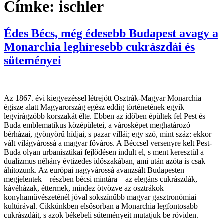
Címke:
ischler
Édes Bécs, még édesebb Budapest avagy a
Monarchia leghíresebb cukrászdái és
süteményei
Az 1867. évi kiegyezéssel létrejött Osztrák-Magyar Monarchia
égisze alatt Magyarország egész eddig történetének egyik
legvirágzóbb korszakát élte. Ebben az időben épültek fel Pest és
Buda emblematikus középületei, a városképet meghatározó
bérházai, gyönyörű hídjai, s pazar villái; egy szó, mint száz: ekkor
vált világvárossá a magyar főváros. A Béccsel versenyre kelt Pest-
Buda olyan urbanisztikai fejlődésen indult el, s ment keresztül a
dualizmus néhány évtizedes időszakában, ami után azóta is csak
áhítozunk. Az európai nagyvárossá avanzsált Budapesten
megjelentek – részben bécsi mintára – az elegáns cukrászdák,
kávéházak, éttermek, mindez ötvözve az osztrákok
konyhaművészeténél jóval sokszínűbb magyar gasztronómiai
kultúrával. Cikkünkben elsősorban a Monarchia legfontosabb
cukrászdáit, s azok békebeli süteményeit mutatjuk be röviden.