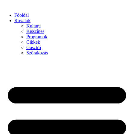
Főoldal
Rovatok
Kultura
Kisszínes
Programok
Cikkek
Gasztró
Szórakozás