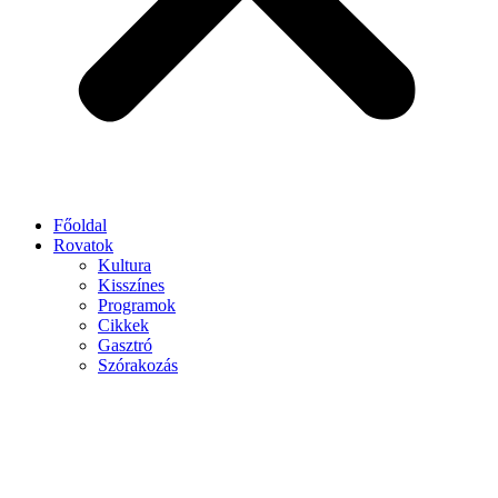
Főoldal
Rovatok
Kultura
Kisszínes
Programok
Cikkek
Gasztró
Szórakozás