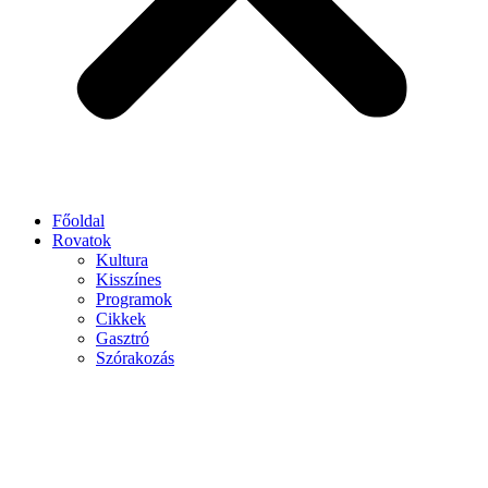
Főoldal
Rovatok
Kultura
Kisszínes
Programok
Cikkek
Gasztró
Szórakozás