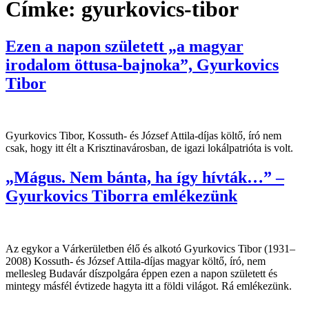
Címke:
gyurkovics-tibor
Ezen a napon született „a magyar
irodalom öttusa-bajnoka”, Gyurkovics
Tibor
Gyurkovics Tibor, Kossuth- és József Attila-díjas költő, író nem
csak, hogy itt élt a Krisztinavárosban, de igazi lokálpatrióta is volt.
„Mágus. Nem bánta, ha így hívták…” –
Gyurkovics Tiborra emlékezünk
Az egykor a Várkerületben élő és alkotó Gyurkovics Tibor (1931–
2008) Kossuth- és József Attila-díjas magyar költő, író, nem
mellesleg Budavár díszpolgára éppen ezen a napon született és
mintegy másfél évtizede hagyta itt a földi világot. Rá emlékezünk.