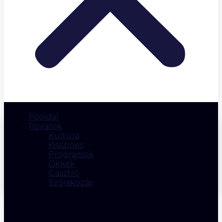
Főoldal
Rovatok
Kultura
Kisszínes
Programok
Cikkek
Gasztró
Szórakozás