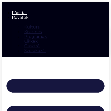
Főoldal
Rovatok
Kultura
Kisszínes
Programok
Cikkek
Gasztró
Szórakozás