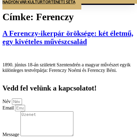
NAGYON VÁR KULTÚRTÖRTÉNETI SÉTA
Címke:
Ferenczy
A Ferenczy-ikerpár öröksége: két életmű,
egy kivételes művészcsalád
1890. június 18-án született Szentendrén a magyar művészet egyik
különleges testvérpárja: Ferenczy Noémi és Ferenczy Béni.
Vedd fel velünk a kapcsolatot!
Név
Email
Message