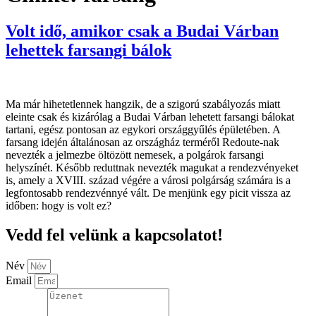
Volt idő, amikor csak a Budai Várban
lehettek farsangi bálok
Ma már hihetetlennek hangzik, de a szigorú szabályozás miatt
eleinte csak és kizárólag a Budai Várban lehetett farsangi bálokat
tartani, egész pontosan az egykori országgyűlés épületében. A
farsang idején általánosan az országház terméről Redoute-nak
nevezték a jelmezbe öltözött nemesek, a polgárok farsangi
helyszínét. Később reduttnak nevezték magukat a rendezvényeket
is, amely a XVIII. század végére a városi polgárság számára is a
legfontosabb rendezvénnyé vált. De menjünk egy picit vissza az
időben: hogy is volt ez?
Vedd fel velünk a kapcsolatot!
Név
Email