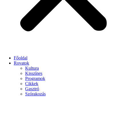
Főoldal
Rovatok
Kultura
Kisszínes
Programok
Cikkek
Gasztró
Szórakozás