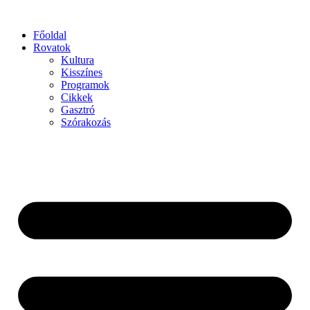
Főoldal
Rovatok
Kultura
Kisszínes
Programok
Cikkek
Gasztró
Szórakozás