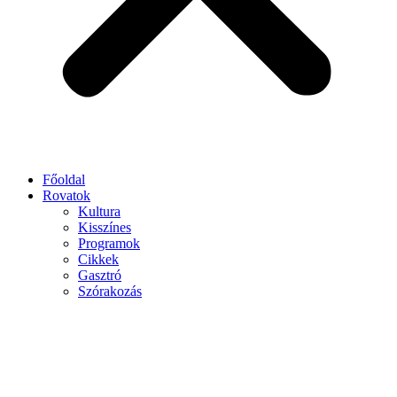
Főoldal
Rovatok
Kultura
Kisszínes
Programok
Cikkek
Gasztró
Szórakozás