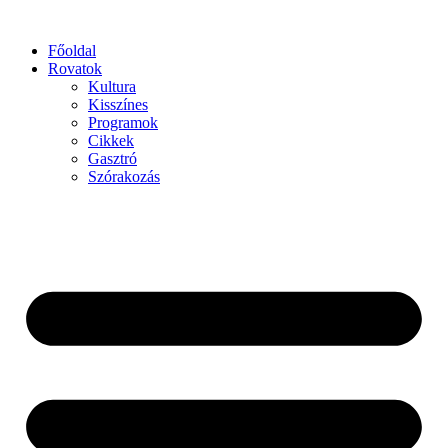
Főoldal
Rovatok
Kultura
Kisszínes
Programok
Cikkek
Gasztró
Szórakozás