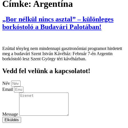
Címke:
Argentína
„Bor nélkül nincs asztal” – különleges
borkóstoló a Budavári Palotában!
Ezúttal tényleg nem mindennapi gasztronómiai programot hirdetett
meg a budavári Szent István Kávéház: Február 7-én Argentin
borkóstoló lesz Szent György téri kávéházban.
Vedd fel velünk a kapcsolatot!
Név
Email
Message
Elküldés