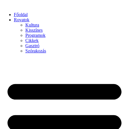
Főoldal
Rovatok
Kultura
Kisszínes
Programok
Cikkek
Gasztró
Szórakozás