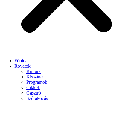
Főoldal
Rovatok
Kultura
Kisszínes
Programok
Cikkek
Gasztró
Szórakozás