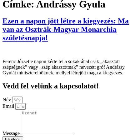
Címke:
Andrássy Gyula
Ezen a napon jött létre a kiegyezés: Ma
van az Osztrák-Magyar Monarchia
születésnapja!
Ferenc József e napon kérte fel a sokak által csak „akasztott
szépségnek” vagy „szép akasztottnak” nevezett gróf Andrássy
Gyulát miniszterelnöknek, mellyel létrejött maga a kiegyezés.
Vedd fel velünk a kapcsolatot!
Név
Email
Message
Elküldés