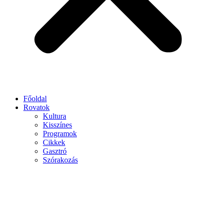
Főoldal
Rovatok
Kultura
Kisszínes
Programok
Cikkek
Gasztró
Szórakozás