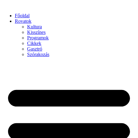
Főoldal
Rovatok
Kultura
Kisszínes
Programok
Cikkek
Gasztró
Szórakozás