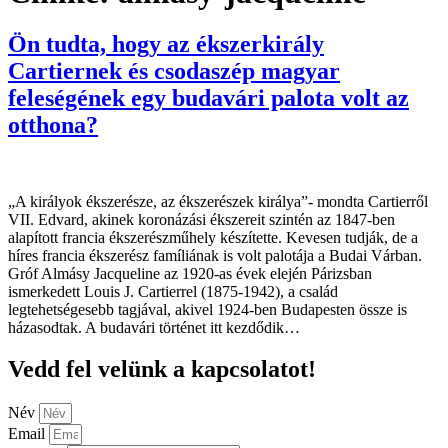
Ön tudta, hogy az ékszerkirály
Cartiernek és csodaszép magyar
feleségének egy budavári palota volt az
otthona?
„A királyok ékszerésze, az ékszerészek királya”- mondta Cartierről
VII. Edvard, akinek koronázási ékszereit szintén az 1847-ben
alapított francia ékszerészműhely készítette. Kevesen tudják, de a
híres francia ékszerész famíliának is volt palotája a Budai Várban.
Gróf Almásy Jacqueline az 1920-as évek elején Párizsban
ismerkedett Louis J. Cartierrel (1875-1942), a család
legtehetségesebb tagjával, akivel 1924-ben Budapesten össze is
házasodtak. A budavári történet itt kezdődik…
Vedd fel velünk a kapcsolatot!
Név
Email