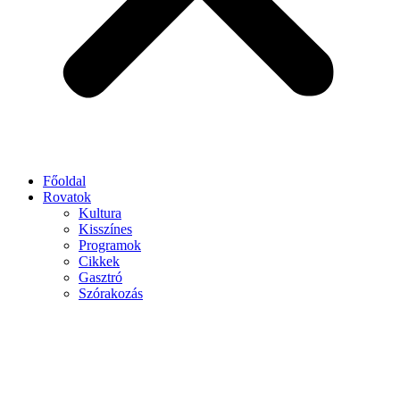
Főoldal
Rovatok
Kultura
Kisszínes
Programok
Cikkek
Gasztró
Szórakozás