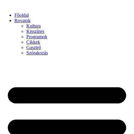
Főoldal
Rovatok
Kultura
Kisszínes
Programok
Cikkek
Gasztró
Szórakozás