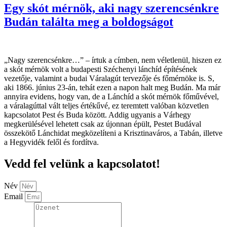
Egy skót mérnök, aki nagy szerencsénkre
Budán találta meg a boldogságot
„Nagy szerencsénkre…” – írtuk a címben, nem véletlenül, hiszen ez
a skót mérnök volt a budapesti Széchenyi lánchíd építésének
vezetője, valamint a budai Váralagút tervezője és főmérnöke is. S,
aki 1866. június 23-án, tehát ezen a napon halt meg Budán. Ma már
annyira evidens, hogy van, de a Lánchíd a skót mérnök főművével,
a váralagúttal vált teljes értékűvé, ez teremtett valóban közvetlen
kapcsolatot Pest és Buda között. Addig ugyanis a Várhegy
megkerülésével lehetett csak az újonnan épült, Pestet Budával
összekötő Lánchidat megközelíteni a Krisztinaváros, a Tabán, illetve
a Hegyvidék felől és fordítva.
Vedd fel velünk a kapcsolatot!
Név
Email