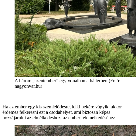
A három „szentember” egy vonalban a háttérben (Fotó:
nagyonvar.hu)
Ha az ember egy kis szemlélődésre, lelki békére vágyik, akkor
érdemes felkeresni ezt a csodahelyet, ami biztosan képes
hozzájárulni az elmélkedéshez, az ember felemelkedéséhez.