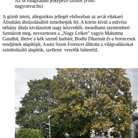
Az öt világvallást jelképező szobor (Fotó:
nagyonvar.hu)
A gömb isteni, allegorikus jellegét elsősorban az arcát eltakaró
Ábrahám ábrázolásából ismerhetjük fel. A körön kívül a művész
néhány általa kiválasztott nagy közvetítőt, mondhatni szentembert
formázott meg, nevezetesen a „Nagy Lelket” vagyis Mahatma
Gandhit, illetve a kék szemű barbárt, Bodhi Dharmát és a ferencesek
rendjének alapítóját, Assisi Szent Ferencet állította a világvallásokat
szimbolizáló alapítók, szellemi vezetők hátteréül.