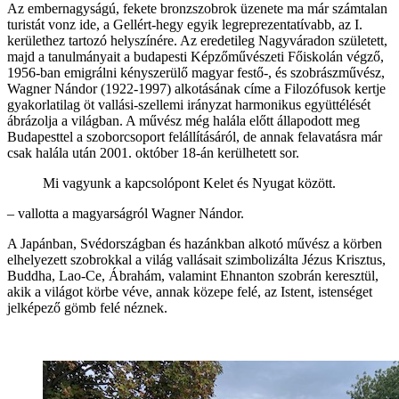
Az embernagyságú, fekete bronzszobrok üzenete ma már számtalan
turistát vonz ide, a Gellért-hegy egyik legreprezentatívabb, az I.
kerülethez tartozó helyszínére. Az eredetileg Nagyváradon született,
majd a tanulmányait a budapesti Képzőművészeti Főiskolán végző,
1956-ban emigrálni kényszerülő magyar festő-, és szobrászművész,
Wagner Nándor (1922-1997) alkotásának címe a Filozófusok kertje
gyakorlatilag öt vallási-szellemi irányzat harmonikus együttélését
ábrázolja a világban. A művész még halála előtt állapodott meg
Budapesttel a szoborcsoport felállításáról, de annak felavatásra már
csak halála után 2001. október 18-án kerülhetett sor.
Mi vagyunk a kapcsolópont Kelet és Nyugat között.
– vallotta a magyarságról Wagner Nándor.
A Japánban, Svédországban és hazánkban alkotó művész a körben
elhelyezett szobrokkal a világ vallásait szimbolizálta Jézus Krisztus,
Buddha, Lao-Ce, Ábrahám, valamint Ehnanton szobrán keresztül,
akik a világot körbe véve, annak közepe felé, az Istent, istenséget
jelképező gömb felé néznek.