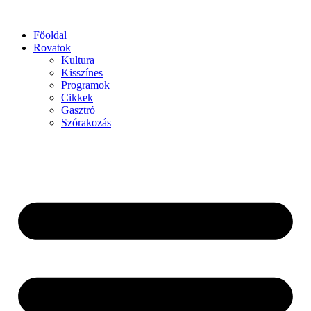
Főoldal
Rovatok
Kultura
Kisszínes
Programok
Cikkek
Gasztró
Szórakozás