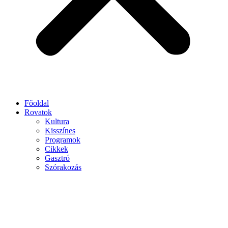
Főoldal
Rovatok
Kultura
Kisszínes
Programok
Cikkek
Gasztró
Szórakozás