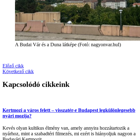
A Budai Vár és a Duna látképe (Fotó: nagyonvar.huI)
Előző cikk
Következő cikk
Kapcsolódó cikkeink
Kertmozi a város felett – visszatér-e Budapest legkülönlegesebb
nyári mozija?
Kevés olyan kultikus élmény van, amely annyira hozzátartozik a
nyárhoz, mint a szabadtéri filmezés, mi ezért is hiányoljuk nagyon a
Budavári Kertmozit.