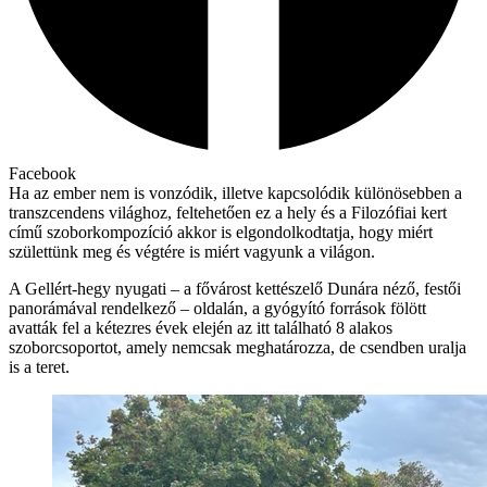
Facebook
Ha az ember nem is vonzódik, illetve kapcsolódik különösebben a
transzcendens világhoz, feltehetően ez a hely és a Filozófiai kert
című szoborkompozíció akkor is elgondolkodtatja, hogy miért
születtünk meg és végtére is miért vagyunk a világon.
A Gellért-hegy nyugati – a fővárost kettészelő Dunára néző, festői
panorámával rendelkező – oldalán, a gyógyító források fölött
avatták fel a kétezres évek elején az itt található 8 alakos
szoborcsoportot, amely nemcsak meghatározza, de csendben uralja
is a teret.