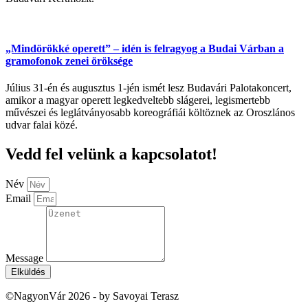
„Mindörökké operett” – idén is felragyog a Budai Várban a
gramofonok zenei öröksége
Július 31-én és augusztus 1-jén ismét lesz Budavári Palotakoncert,
amikor a magyar operett legkedveltebb slágerei, legismertebb
művészei és leglátványosabb koreográfiái költöznek az Oroszlános
udvar falai közé.
Vedd fel velünk a kapcsolatot!
Név
Email
Message
Elküldés
©NagyonVár 2026 - by Savoyai Terasz