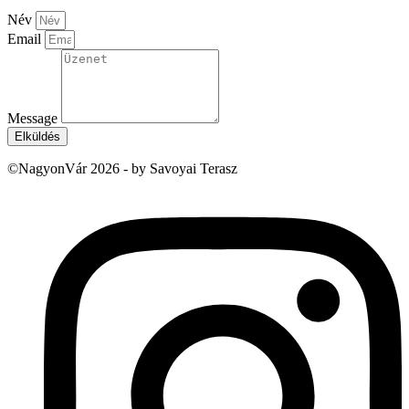
Név
Email
Message
Elküldés
©NagyonVár 2026 - by Savoyai Terasz