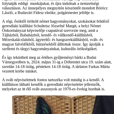
folytatják eddigi munkájukat, és újra indulnak a nemzetiségi
választáson. Az ünnepélyes megnyitón köszöntőt mondott Böröcz
László, a Budavári Fidesz elnöke, polgármester jelöltje is.
A régi, ősöktől örökölt német hagyományokat, szokásokat felidéző
geresdlaki kiállítást Schulteisz Józsefné Margit, a helyi Német
Önkormányzat képviselője csapatával szervezte meg, amit a
Tájházból, Babaházból, kendő- és vállkendő-kiállításból,
Mézeskalácsfaluból, ágyterítő- és hangszerkiállításból, sváb- és
magyar falvédőkből, hímzésekből állítottak össze. Így ápolják a
szellemi és tárgyi hagyományainkat, kulturális örökségüket.
És így tekintheti meg az értékes gyűjteményt bárki a Budai
Várnegyedben is, 2024. május 31-ig a Döbrentei utca 19. szám alatt,
szerdán 14-18 óráig, pénteken 14-18 óráig. A tárlaton Farkas Márta
vezetett körbe minket.
A sváb népviseletnek fontos tartozéka volt mindig is a kendő. A
kiállításon látható kendők a geresdlaki népviseletre jellemzők,
melyeket az itt élő sváb asszonyok az 1970-es évekig hordtak is.