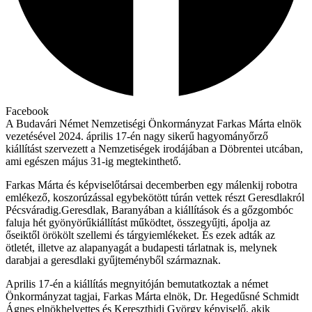
Facebook
A Budavári Német Nemzetiségi Önkormányzat Farkas Márta elnök
vezetésével 2024. április 17-én nagy sikerű hagyományőrző
kiállítást szervezett a Nemzetiségek irodájában a Döbrentei utcában,
ami egészen május 31-ig megtekinthető.
Farkas Márta és képviselőtársai decemberben egy málenkij robotra
emlékező, koszorúzással egybekötött túrán vettek részt Geresdlakról
Pécsváradig.Geresdlak, Baranyában a kiállítások és a gőzgombóc
faluja hét gyönyörűkiállítást működtet, összegyűjti, ápolja az
őseiktől örökölt szellemi és tárgyiemlékeket. És ezek adták az
ötletét, illetve az alapanyagát a budapesti tárlatnak is, melynek
darabjai a geresdlaki gyűjteményből származnak.
Aprilis 17-én a kiállítás megnyitóján bemutatkoztak a német
Önkormányzat tagjai, Farkas Márta elnök, Dr. Hegedűsné Schmidt
Ágnes elnökhelyettes és Kereszthidi György képviselő, akik