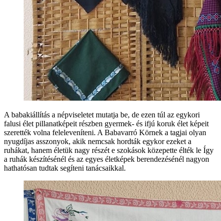
A babakiállítás a népviseletet mutatja be, de ezen túl az egykori
falusi élet pillanatképeit részben gyermek- és ifjú koruk élet képeit
szerették volna feleleveníteni. A Babavarró Körnek a tagjai olyan
nyugdíjas asszonyok, akik nemcsak hordták egykor ezeket a
ruhákat, hanem életük nagy részét e szokások közepette élték le Így
a ruhák készítésénél és az egyes életképek berendezésénél nagyon
hathatósan tudtak segíteni tanácsaikkal.