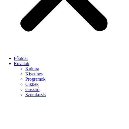
Főoldal
Rovatok
Kultura
Kisszínes
Programok
Cikkek
Gasztró
Szórakozás