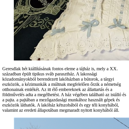
Geresdlak hét kiállításának fontos eleme a tájház is, mely a XX.
században épült tipikus sváb parasztház. A lakossági
közadományokból berendezett lakóházban a bútorok, a tárgyi
eszközök, a kézimunkák a múltnak megfelelően őrzik a németség
otthonainak emlékét. Az itt élő embereknek az állattartás és a
földművelés adta a megélhetést. A ház végében található az istálló és
a pajta. a pajtában a mezőgazdasági munkához használt gépek és
eszközök láthatók. A lakóház kétszobából és egy téli konyhából,
valamint az eredeti állapotában megmaradt nyitott konyhából áll.