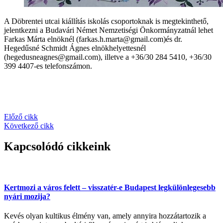
A Döbrentei utcai kiállítás iskolás csoportoknak is megtekinthető,
jelentkezni a Budavári Német Nemzetiségi Önkormányzatnál lehet
Farkas Márta elnöknél (farkas.h.marta@gmail.com)és dr.
Hegedűsné Schmidt Ágnes elnökhelyettesnél
(hegedusneagnes@gmail.com), illetve a +36/30 284 5410, +36/30
399 4407-es telefonszámon.
Előző cikk
Következő cikk
Kapcsolódó cikkeink
Kertmozi a város felett – visszatér-e Budapest legkülönlegesebb
nyári mozija?
Kevés olyan kultikus élmény van, amely annyira hozzátartozik a