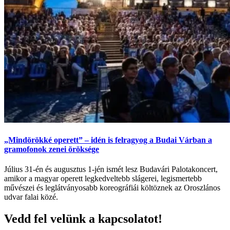
„Mindörökké operett” – idén is felragyog a Budai Várban a
gramofonok zenei öröksége
Július 31-én és augusztus 1-jén ismét lesz Budavári Palotakoncert,
amikor a magyar operett legkedveltebb slágerei, legismertebb
művészei és leglátványosabb koreográfiái költöznek az Oroszlános
udvar falai közé.
Vedd fel velünk a kapcsolatot!