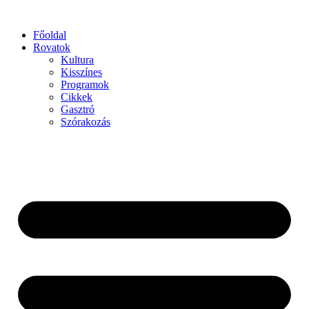
Főoldal
Rovatok
Kultura
Kisszínes
Programok
Cikkek
Gasztró
Szórakozás