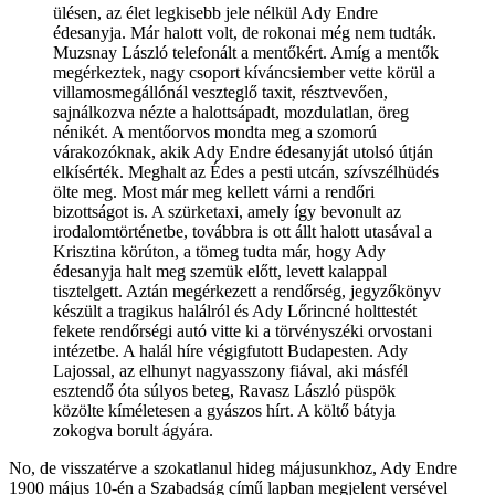
ülésen, az élet legkisebb jele nélkül Ady Endre
édesanyja. Már halott volt, de rokonai még nem tudták.
Muzsnay László telefonált a mentőkért. Amíg a mentők
megérkeztek, nagy csoport kíváncsiember vette körül a
villamosmegállónál veszteglő taxit, résztvevően,
sajnálkozva nézte a halottsápadt, mozdulatlan, öreg
nénikét. A mentőorvos mondta meg a szomorú
várakozóknak, akik Ady Endre édesanyját utolsó útján
elkísérték. Meghalt az Édes a pesti utcán, szívszélhüdés
ölte meg. Most már meg kellett várni a rendőri
bizottságot is. A szürketaxi, amely így bevonult az
irodalomtörténetbe, továbbra is ott állt halott utasával a
Krisztina körúton, a tömeg tudta már, hogy Ady
édesanyja halt meg szemük előtt, levett kalappal
tisztelgett. Aztán megérkezett a rendőrség, jegyzőkönyv
készült a tragikus halálról és Ady Lőrincné holttestét
fekete rendőrségi autó vitte ki a törvényszéki orvostani
intézetbe. A halál híre végigfutott Budapesten. Ady
Lajossal, az elhunyt nagyasszony fiával, aki másfél
esztendő óta súlyos beteg, Ravasz László püspök
közölte kíméletesen a gyászos hírt. A költő bátyja
zokogva borult ágyára.
No, de visszatérve a szokatlanul hideg májusunkhoz, Ady Endre
1900 május 10-én a Szabadság című lapban megjelent versével