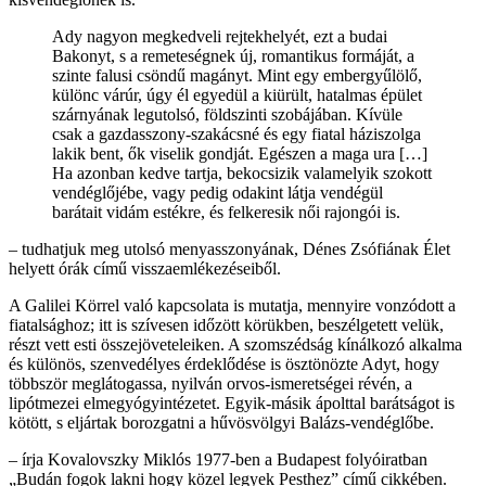
Ady nagyon megkedveli rejtekhelyét, ezt a budai
Bakonyt, s a remeteségnek új, romantikus formáját, a
szinte falusi csöndű magányt. Mint egy embergyűlölő,
különc várúr, úgy él egyedül a kiürült, hatalmas épület
szárnyának legutolsó, földszinti szobájában. Kívüle
csak a gazdasszony-szakácsné és egy fiatal háziszolga
lakik bent, ők viselik gondját. Egészen a maga ura […]
Ha azonban kedve tartja, bekocsizik valamelyik szokott
vendéglőjébe, vagy pedig odakint látja vendégül
barátait vidám estékre, és felkeresik női rajongói is.
– tudhatjuk meg utolsó menyasszonyának, Dénes Zsófiának Élet
helyett órák című visszaemlékezéseiből.
A Galilei Körrel való kapcsolata is mutatja, mennyire vonzódott a
fiatalsághoz; itt is szívesen időzött körükben, beszélgetett velük,
részt vett esti összejöveteleiken. A szomszédság kínálkozó alkalma
és különös, szenvedélyes érdeklődése is ösztönözte Adyt, hogy
többször meglátogassa, nyilván orvos-ismeretségei révén, a
lipótmezei elmegyógyintézetet. Egyik-másik ápolttal barátságot is
kötött, s eljártak borozgatni a hűvösvölgyi Balázs-vendéglőbe.
– írja Kovalovszky Miklós 1977-ben a Budapest folyóiratban
„Budán fogok lakni hogy közel legyek Pesthez” című cikkében.