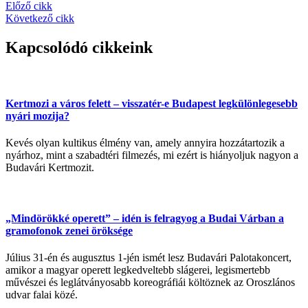
Előző cikk
Következő cikk
Kapcsolódó cikkeink
Kertmozi a város felett – visszatér-e Budapest legkülönlegesebb
nyári mozija?
Kevés olyan kultikus élmény van, amely annyira hozzátartozik a
nyárhoz, mint a szabadtéri filmezés, mi ezért is hiányoljuk nagyon a
Budavári Kertmozit.
„Mindörökké operett” – idén is felragyog a Budai Várban a
gramofonok zenei öröksége
Július 31-én és augusztus 1-jén ismét lesz Budavári Palotakoncert,
amikor a magyar operett legkedveltebb slágerei, legismertebb
művészei és leglátványosabb koreográfiái költöznek az Oroszlános
udvar falai közé.