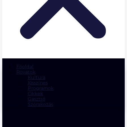
Főoldal
Rovatok
Kultura
Kisszínes
Programok
Cikkek
Gasztró
Szórakozás