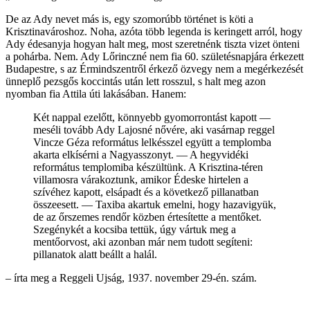
De az Ady nevet más is, egy szomorúbb történet is köti a
Krisztinavároshoz. Noha, azóta több legenda is keringett arról, hogy
Ady édesanyja hogyan halt meg, most szeretnénk tiszta vizet önteni
a pohárba. Nem. Ady Lőrinczné nem fia 60. születésnapjára érkezett
Budapestre, s az Érmindszentről érkező özvegy nem a megérkezését
ünneplő pezsgős koccintás után lett rosszul, s halt meg azon
nyomban fia Attila úti lakásában. Hanem:
Két nappal ezelőtt, könnyebb gyomorrontást kapott —
meséli tovább Ady Lajosné nővére, aki vasárnap reggel
Vincze Géza református lelkésszel együtt a templomba
akarta elkísérni a Nagyasszonyt. — A hegyvidéki
református templomiba készültünk. A Krisztina-téren
villamosra várakoztunk, amikor Édeske hirtelen a
szívéhez kapott, elsápadt és a következő pillanatban
összeesett. — Taxiba akartuk emelni, hogy hazavigyük,
de az őrszemes rendőr közben értesítette a mentőket.
Szegénykét a kocsiba tettük, úgy vártuk meg a
mentőorvost, aki azonban már nem tudott segíteni:
pillanatok alatt beállt a halál.
– írta meg a Reggeli Ujság, 1937. november 29-én. szám.