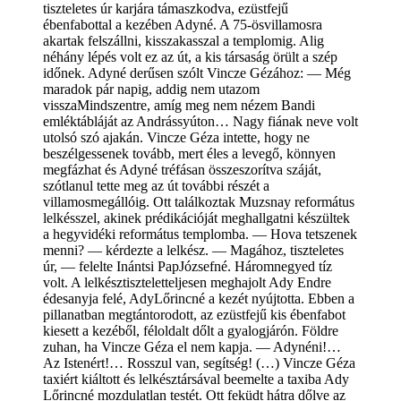
tiszteletes úr karjára támaszkodva, ezüstfejű
ébenfabottal a kezében Adyné. A 75-ösvillamosra
akartak felszállni, kisszakasszal a templomig. Alig
néhány lépés volt ez az út, a kis társaság örült a szép
időnek. Adyné derűsen szólt Vincze Gézához: — Még
maradok pár napig, addig nem utazom
visszaMindszentre, amíg meg nem nézem Bandi
emléktábláját az Andrássyúton… Nagy fiának neve volt
utolsó szó ajakán. Vincze Géza intette, hogy ne
beszélgessenek tovább, mert éles a levegő, könnyen
megfázhat és Adyné tréfásan összeszorítva száját,
szótlanul tette meg az út további részét a
villamosmegállóig. Ott találkoztak Muzsnay református
lelkésszel, akinek prédikációját meghallgatni készültek
a hegyvidéki református templomba. — Hova tetszenek
menni? — kérdezte a lelkész. — Magához, tiszteletes
úr, — felelte Inántsi PapJózsefné. Háromnegyed tíz
volt. A lelkésztiszteletteljesen meghajolt Ady Endre
édesanyja felé, AdyLőrincné a kezét nyújtotta. Ebben a
pillanatban megtántorodott, az ezüstfejű kis ébenfabot
kiesett a kezéből, féloldalt dőlt a gyalogjárón. Földre
zuhan, ha Vincze Géza el nem kapja. — Adynéni!…
Az Istenért!… Rosszul van, segítség! (…) Vincze Géza
taxiért kiáltott és lelkésztársával beemelte a taxiba Ady
Lőrincné mozdulatlan testét. Ott feküdt hátra dőlve az