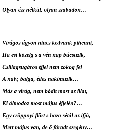
Olyan ész nélkül, olyan szabadon…
Virágos ágyon nincs kedvünk pihenni,
Ha est közelg s a vén nap búcsuzik,
Csillagsugáros éjjel nem zokog fel
A naiv, balga, édes naktmuzik…
Más a virág, nem bódít most az illat,
Ki álmodoz most május éjjelén?…
Egy csöppnyi flört s haza sétál az ifjú,
Mert május van, de ő fáradt szegény…