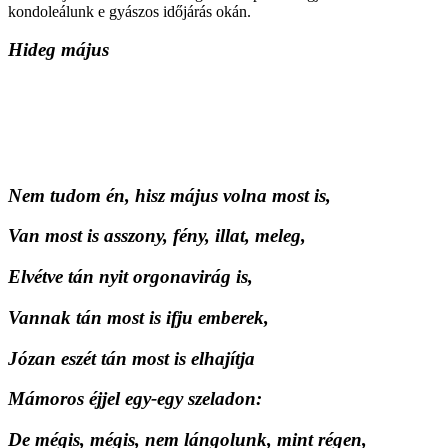
kondoleálunk e gyászos időjárás okán.
Hideg május
Nem tudom én, hisz május volna most is,
Van most is asszony, fény, illat, meleg,
Elvétve tán nyit orgonavirág is,
Vannak tán most is ifju emberek,
Józan eszét tán most is elhajítja
Mámoros éjjel egy-egy szeladon:
De mégis, mégis, nem lángolunk, mint régen,