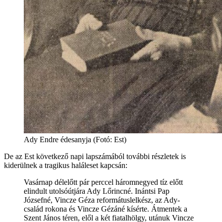
Ady Endre édesanyja (Fotó: Est)
De az Est következő napi lapszámából további részletek is
kiderülnek a tragikus haláleset kapcsán:
Vasárnap délelőtt pár perccel háromnegyed tíz előtt
elindult utolsóútjára Ady Lőrincné. Inántsi Pap
Józsefné, Vincze Géza reformátuslelkész, az Ady-
család rokona és Vincze Gézáné kísérte. Átmentek a
Szent János téren, elől a két fiatalhölgy, utánuk Vincze