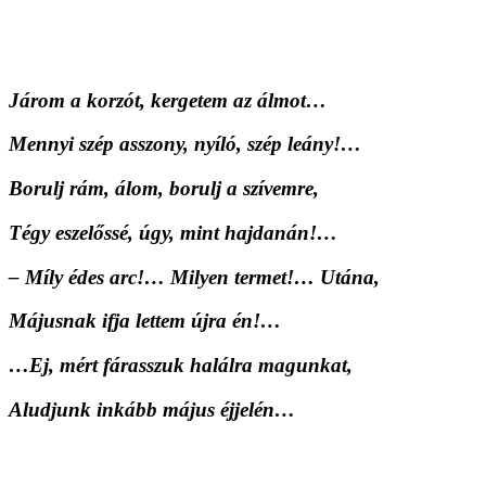
Járom a korzót, kergetem az álmot…
Mennyi szép asszony, nyíló, szép leány!…
Borulj rám, álom, borulj a szívemre,
Tégy eszelőssé, úgy, mint hajdanán!…
– Míly édes arc!… Milyen termet!… Utána,
Májusnak ifja lettem újra én!…
…Ej, mért fárasszuk halálra magunkat,
Aludjunk inkább május éjjelén…