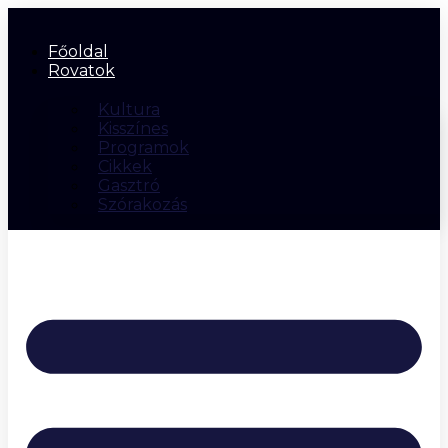
Főoldal
Rovatok
Kultura
Kisszínes
Programok
Cikkek
Gasztró
Szórakozás