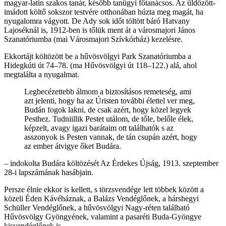
magyar-latin szakos tanár, később tanügyi főtanácsos. Az üldözött-
imádott költő sokszor testvére otthonában húzta meg magát, ha
nyugalomra vágyott. De Ady sok időt töltött báró Hatvany
Lajoséknál is, 1912-ben is tőlük ment át a városmajori János
Szanatóriumba (mai Városmajori Szívkórház) kezelésre.
Ekkortájt költözött be a hűvösvölgyi Park Szanatóriumba a
Hidegkúti út 74–78. (ma Hűvösvölgyi út 118–122.) alá, ahol
megtalálta a nyugalmat.
Legbecézettebb álmom a biztosításos remeteség, ami
azt jelenti, hogy ha az Úristen további élettel ver meg,
Budán fogok lakni, de csak azért, hogy közel legyek
Pesthez. Tudniillik Pestet utálom, de tőle, belőle élek,
képzelt, avagy igazi barátaim ott találhatók s az
asszonyok is Pesten vannak, de tán csupán azért, hogy
az ember átvigye őket Budára.
– indokolta Budára költözését Az Érdekes Újság, 1913. szeptember
28-i lapszámának hasábjain.
Persze élnie ekkor is kellett, s törzsvendége lett többek között a
közeli Éden Kávéháznak, a Balázs Vendéglőnek, a hárshegyi
Schüller Vendéglőnek, a hűvösvölgyi Nagy-réten található
Hűvösvölgy Gyöngyének, valamint a pasaréti Buda-Gyöngye
kisvendéglőnek is.