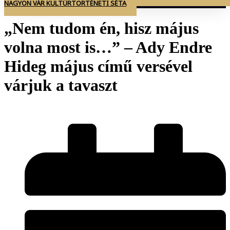
NAGYON VÁR KULTÚRTÖRTÉNETI SÉTA
„Nem tudom én, hisz május
volna most is…” – Ady Endre
Hideg május című versével
várjuk a tavaszt