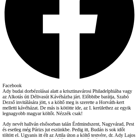
Facebook
Ady budai dorbézolásai alatt a krisztinavárosi Philadelphiába vagy
az Alkotás úti Délivasút Kávéházba járt. Előbbibe barátja, Szabó
Dezső invitálására jött, s a költő meg is szerette a Horváth-kert
melletti kávéházat. De más is kötötte ide, az I. kerülethez az egyik
legnagyobb magyar költőt. Nézzék csak!
Ady nevét hallván elsősorban talán Érdmindszent, Nagyvárad, Pest
és esetleg még Párizs jut eszünkbe. Pedig itt, Budán is sok időt
töltött el. Ugyanis itt élt az Attila úton a költő testvére, dr. Ady Lajos