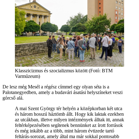
Klasszicizmus és szocializmus között (Fotó: BTM
Varmúzeum)
De lesz még Mesél a régész címmel egy olyan séta is a
Palotanegyedben, amely a budavári ásatási helyszíneket veszi
górcső alá.
A mai Szent György tér helyén a középkorban két utca
és három hosszú háztömb állt. Hogy kik laktak ezekben
az utcákban, illetve milyen intézmények álltak itt, annak
feltérképezésében segítenek bennünket az írott források
és még inkább az a több, mint három évtizede tartó
feltárás-sorozat, amely által ma már sokkal pontosabb