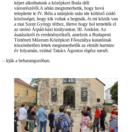
képet alkothatunk a középkori Buda déli
városrészéről.A sétán megismerhetik, hogy hová
telepítette le IV. Béla a tatárjárás után ide költöző zsidó
közösséget, hogy kik voltak a beginák, és mi közük van
a mai Szent György térhez, illetve hogy hol temették el
az utolsó Árpád-házi királyunkat, III. Andrást. Az
ásatásokról és eredményeikről, amelyek a Budapesti
Történeti Múzeum Középkori Főosztálya kutatóinak
köszönhetően lettek megismerhetők az elmúlt harminc
év folyamán, ezúttal Takács Ágoston régész mesél.
– írják a beharangozóban.