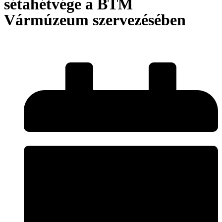
sétahétvége a BTM
Vármúzeum szervezésében