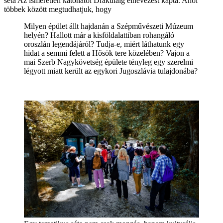
séta Az ismeretlen katonától Drakuláig elnevezést kapta. Ahol
többek között megtudhatjuk, hogy
Milyen épület állt hajdanán a Szépművészeti Múzeum
helyén? Hallott már a kisföldalattiban rohangáló
oroszlán legendájáról? Tudja-e, miért láthatunk egy
hidat a semmi felett a Hősök tere közelében? Vajon a
mai Szerb Nagykövetség épülete tényleg egy szerelmi
légyott miatt került az egykori Jugoszlávia tulajdonába?