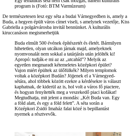
Egy tematikus séta nem csak mozgás, hanem kulturális
program is (Fotó: BTM Varmúzeum)
De természetesen lesz egy séta a budai Várnegyedben is, amely a
Buda, a hegyen épült város címet viseli, s amelynek vezetője, Kiss
Gabriella a polgárvárosba invitál bennünket. A kulturális
kiruccanáson megismerhetjük
Buda elmúlt 500 évének építészetét és életét. Bármilyen
hihetetlen, olyan utcákon járnak majd, amelyeknek
nyomvonalát nem sokkal a tatárjárás után jelölték ki!
Apropó: tudják-e mi az az „utcahíd”? Melyik az
egyetlen megmaradt kétemeletes középkori épület?
Vajon miért épültek az ülőfülkék? Milyen templomok
voltak a középkori Budán? Jöjjenek el a Várnegyed-
sétára, ahol többek között ezekre a kérdésekre is választ
kaphatnak, de kiderül az is, hol volt a város fő piactere,
és hogyan fenyítették meg a veszekedő piaci kofákat!
Megtudhatja, mit jelent a mondás: „Két Buda van. Egy
a föld alatt, és egy a föld felett”. A séta során a
Középkori Zsidó Imaház falai közé is bepillantást
nyernek a résztvevők.