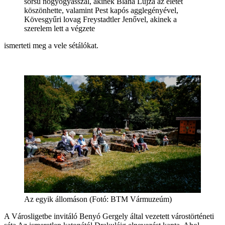
sorsú nőgyógyásszal, akinek Blaha Lujza az életét
köszönhette, valamint Pest kapós agglegényével,
Kövesgyűri lovag Freystadtler Jenővel, akinek a
szerelem lett a végzete
ismerteti meg a vele sétálókat.
Az egyik állomáson (Fotó: BTM Vármuzeúm)
A Városligetbe invitáló Benyó Gergely által vezetett várostörténeti