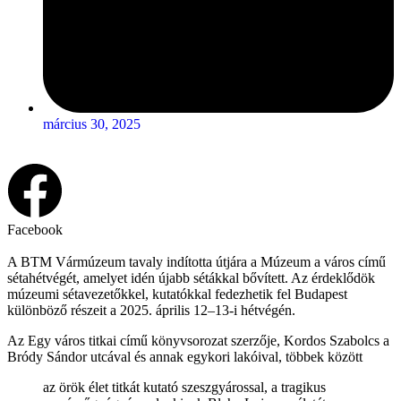
március 30, 2025
Facebook
A BTM Vármúzeum tavaly indította útjára a Múzeum a város című
sétahétvégét, amelyet idén újabb sétákkal bővített. Az érdeklődök
múzeumi sétavezetőkkel, kutatókkal fedezhetik fel Budapest
különböző részeit a 2025. április 12–13-i hétvégén.
Az Egy város titkai című könyvsorozat szerzője, Kordos Szabolcs a
Bródy Sándor utcával és annak egykori lakóival, többek között
az örök élet titkát kutató szeszgyárossal, a tragikus