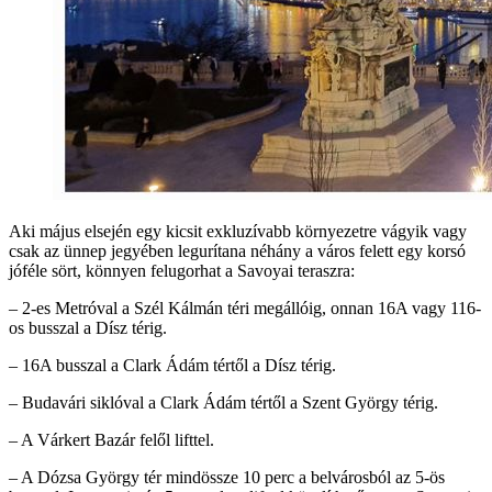
Aki május elsején egy kicsit exkluzívabb környezetre vágyik vagy
csak az ünnep jegyében legurítana néhány a város felett egy korsó
jóféle sört, könnyen felugorhat a Savoyai teraszra:
– 2-es Metróval a Szél Kálmán téri megállóig, onnan 16A vagy 116-
os busszal a Dísz térig.
– 16A busszal a Clark Ádám tértől a Dísz térig.
– Budavári siklóval a Clark Ádám tértől a Szent György térig.
– A Várkert Bazár felől lifttel.
– A Dózsa György tér mindössze 10 perc a belvárosból az 5-ös