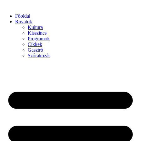
Főoldal
Rovatok
Kultura
Kisszínes
Programok
Cikkek
Gasztró
Szórakozás