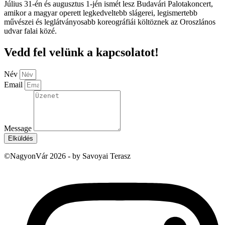
Július 31-én és augusztus 1-jén ismét lesz Budavári Palotakoncert,
amikor a magyar operett legkedveltebb slágerei, legismertebb
művészei és leglátványosabb koreográfiái költöznek az Oroszlános
udvar falai közé.
Vedd fel velünk a kapcsolatot!
Név
Email
Message
Elküldés
©NagyonVár 2026 - by Savoyai Terasz