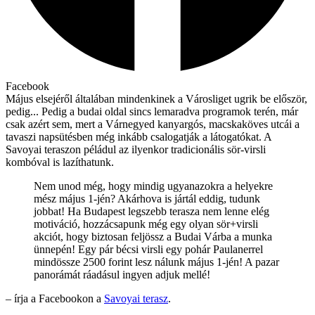
Facebook
Május elsejéről általában mindenkinek a Városliget ugrik be először,
pedig... Pedig a budai oldal sincs lemaradva programok terén, már
csak azért sem, mert a Várnegyed kanyargós, macskaköves utcái a
tavaszi napsütésben még inkább csalogatják a látogatókat. A
Savoyai teraszon péládul az ilyenkor tradicionális sör-virsli
kombóval is lazíthatunk.
Nem unod még, hogy mindig ugyanazokra a helyekre
mész május 1-jén? Akárhova is jártál eddig, tudunk
jobbat! Ha Budapest legszebb terasza nem lenne elég
motiváció, hozzácsapunk még egy olyan sör+virsli
akciót, hogy biztosan feljössz a Budai Várba a munka
ünnepén! Egy pár bécsi virsli egy pohár Paulanerrel
mindössze 2500 forint lesz nálunk május 1-jén! A pazar
panorámát ráadásul ingyen adjuk mellé!
– írja a Facebookon a
Savoyai terasz
.