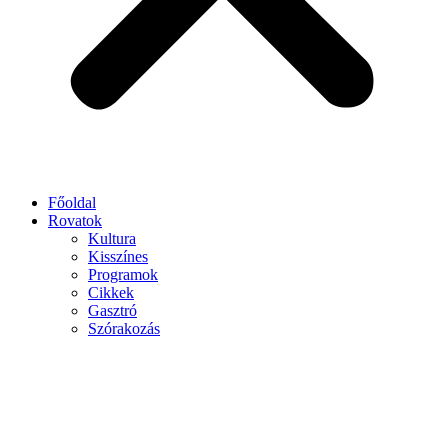
Főoldal
Rovatok
Kultura
Kisszínes
Programok
Cikkek
Gasztró
Szórakozás