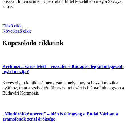
busszal. Innen szintén 5 perc alatt, lifttel közelíthető meg a Savoyai
terasz.
Előző cikk
Következő cikk
Kapcsolódó cikkeink
Kertmozi a város felett – visszatér-e Budapest legkülönlegesebb
nyári mozija?
Kevés olyan kultikus élmény van, amely annyira hozzátartozik a
nyárhoz, mint a szabadtéri filmezés, mi ezért is hiányoljuk nagyon a
Budavári Kertmozit.
„Mindörökké operett” – idén is felragyog a Budai Várban a
gramofonok zenei öröksége