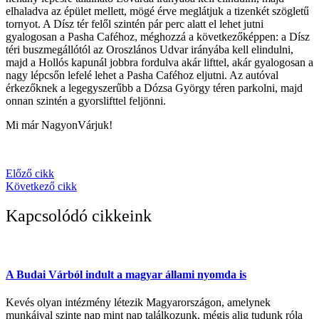
elhaladva az épület mellett, mögé érve meglátjuk a tizenkét szögletű
tornyot. A Dísz tér felől szintén pár perc alatt el lehet jutni
gyalogosan a Pasha Caféhoz, méghozzá a következőképpen: a Dísz
téri buszmegállótól az Oroszlános Udvar irányába kell elindulni,
majd a Hollós kapunál jobbra fordulva akár lifttel, akár gyalogosan a
nagy lépcsőn lefelé lehet a Pasha Caféhoz eljutni. Az autóval
érkezőknek a legegyszerűbb a Dózsa György téren parkolni, majd
onnan szintén a gyorslifttel feljönni.
Mi már NagyonVárjuk!
Előző cikk
Következő cikk
Kapcsolódó cikkeink
A Budai Várból indult a magyar állami nyomda is
Kevés olyan intézmény létezik Magyarországon, amelynek
munkáival szinte nap mint nap találkozunk, mégis alig tudunk róla