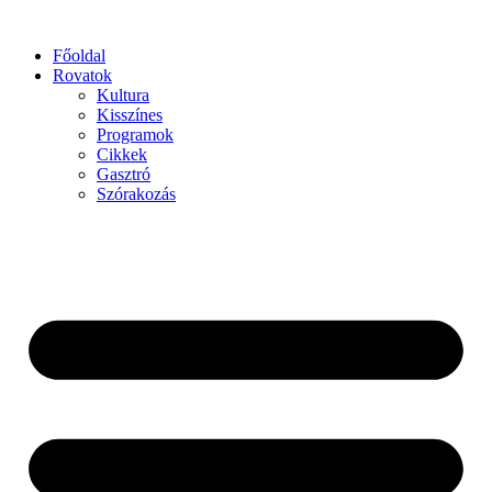
Főoldal
Rovatok
Kultura
Kisszínes
Programok
Cikkek
Gasztró
Szórakozás