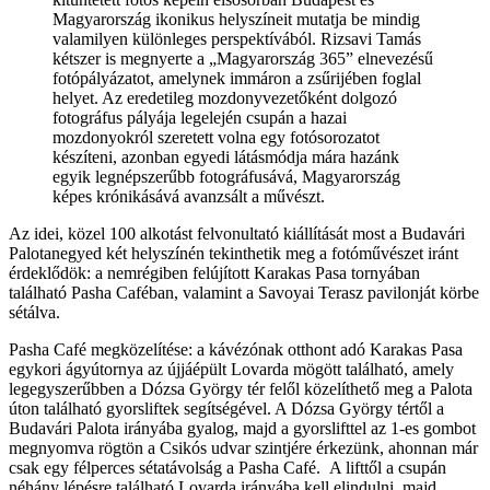
Magyarország ikonikus helyszíneit mutatja be mindig
valamilyen különleges perspektívából. Rizsavi Tamás
kétszer is megnyerte a „Magyarország 365” elnevezésű
fotópályázatot, amelynek immáron a zsűrijében foglal
helyet. Az eredetileg mozdonyvezetőként dolgozó
fotográfus pályája legelején csupán a hazai
mozdonyokról szeretett volna egy fotósorozatot
készíteni, azonban egyedi látásmódja mára hazánk
egyik legnépszerűbb fotográfusává, Magyarország
képes krónikásává avanzsált a művészt.
Az idei, közel 100 alkotást felvonultató kiállítását most a Budavári
Palotanegyed két helyszínén tekinthetik meg a fotóművészet iránt
érdeklődök: a nemrégiben felújított Karakas Pasa tornyában
található Pasha Caféban, valamint a Savoyai Terasz pavilonját körbe
sétálva.
Pasha Café megközelítése: a kávézónak otthont adó Karakas Pasa
egykori ágyútornya az újjáépült Lovarda mögött található, amely
legegyszerűbben a Dózsa György tér felől közelíthető meg a Palota
úton található gyorsliftek segítségével. A Dózsa György tértől a
Budavári Palota irányába gyalog, majd a gyorslifttel az 1-es gombot
megnyomva rögtön a Csikós udvar szintjére érkezünk, ahonnan már
csak egy félperces sétatávolság a Pasha Café. A lifttől a csupán
néhány lépésre található Lovarda irányába kell elindulni, majd