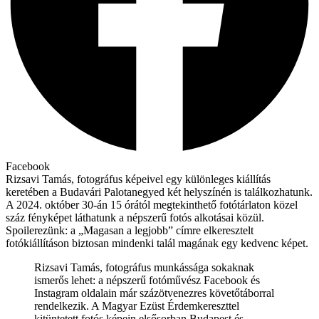
Facebook
Rizsavi Tamás, fotográfus képeivel egy különleges kiállítás
keretében a Budavári Palotanegyed két helyszínén is találkozhatunk.
A 2024. október 30-án 15 órától megtekinthető fotótárlaton közel
száz fényképet láthatunk a népszerű fotós alkotásai közül.
Spoilerezünk: a „Magasan a legjobb” címre elkeresztelt
fotókiállításon biztosan mindenki talál magának egy kedvenc képet.
Rizsavi Tamás, fotográfus munkássága sokaknak
ismerős lehet: a népszerű fotóművész Facebook és
Instagram oldalain már százötvenezres követőtáborral
rendelkezik. A Magyar Ezüst Érdemkereszttel
kitüntetett fotós képein elsősorban Budapest és