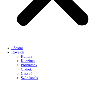
Főoldal
Rovatok
Kultura
Kisszínes
Programok
Cikkek
Gasztró
Szórakozás