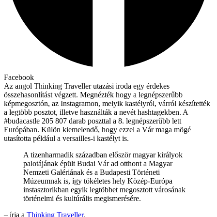
Facebook
Az angol Thinking Traveller utazási iroda egy érdekes
összehasonlítást végzett. Megnézték hogy a legnépszerűbb
képmegosztón, az Instagramon, melyik kastélyról, várról készítették
a legtöbb posztot, illetve használták a nevét hashtagekben. A
#budacastle 205 807 darab poszttal a 8. legnépszerűbb lett
Európában. Külön kiemelendő, hogy ezzel a Vár maga mögé
utasította például a versailles-i kastélyt is.
A tizenharmadik században először magyar királyok
palotájának épült Budai Vár ad otthont a Magyar
Nemzeti Galériának és a Budapesti Történeti
Múzeumnak is, így tökéletes hely Közép-Európa
instasztorikban egyik legtöbbet megosztott városának
történelmi és kultúrális megismerésére.
– írja a
Thinking Traveller
.