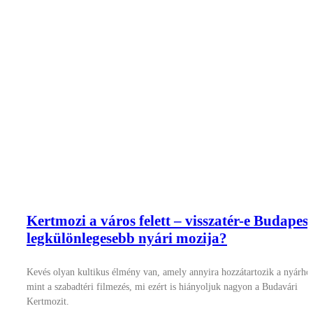
Kertmozi a város felett – visszatér-e Budapest
legkülönlegesebb nyári mozija?
Kevés olyan kultikus élmény van, amely annyira hozzátartozik a nyárho
mint a szabadtéri filmezés, mi ezért is hiányoljuk nagyon a Budavári
Kertmozit.