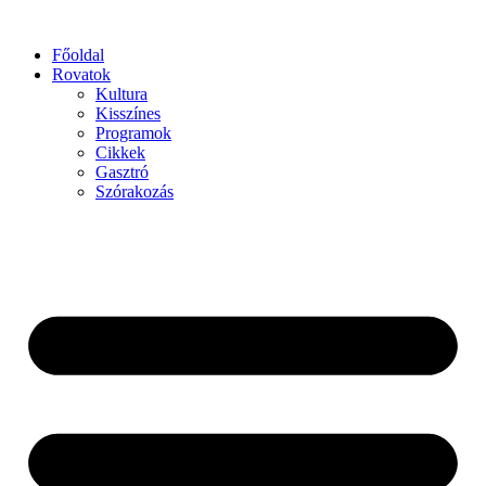
Főoldal
Rovatok
Kultura
Kisszínes
Programok
Cikkek
Gasztró
Szórakozás