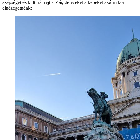
szépséget és kultúrát rejt a Vár, de ezeket a képeket akármikor
elnézegetnénk: