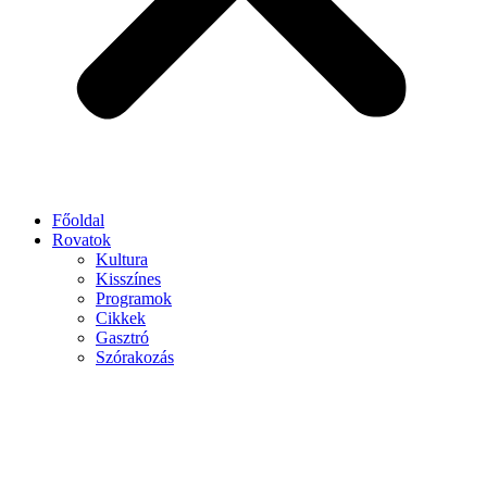
Főoldal
Rovatok
Kultura
Kisszínes
Programok
Cikkek
Gasztró
Szórakozás