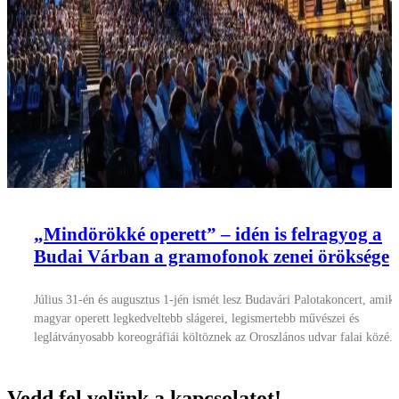
„Mindörökké operett” – idén is felragyog a
Budai Várban a gramofonok zenei öröksége
Július 31-én és augusztus 1-jén ismét lesz Budavári Palotakoncert, amiko
magyar operett legkedveltebb slágerei, legismertebb művészei és
leglátványosabb koreográfiái költöznek az Oroszlános udvar falai közé.
Vedd fel velünk a kapcsolatot!