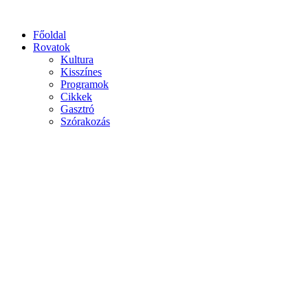
Főoldal
Rovatok
Kultura
Kisszínes
Programok
Cikkek
Gasztró
Szórakozás