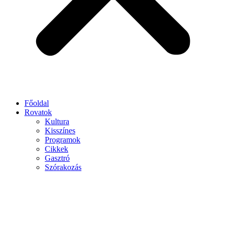
Főoldal
Rovatok
Kultura
Kisszínes
Programok
Cikkek
Gasztró
Szórakozás