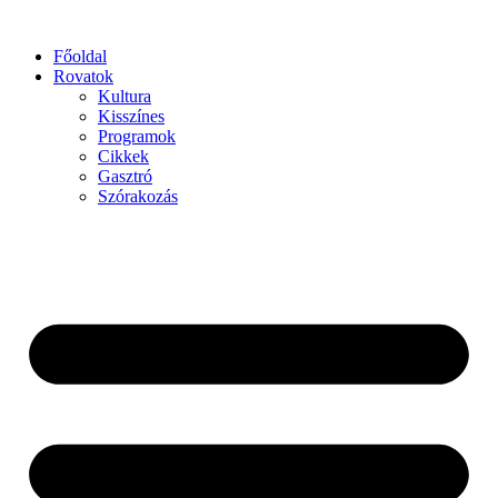
Főoldal
Rovatok
Kultura
Kisszínes
Programok
Cikkek
Gasztró
Szórakozás