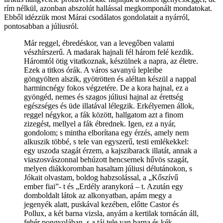
rím nélkül, azonban abszolút hallással megkomponált mondatokat.
Ebből idézzük most Márai csodálatos gondolatait a nyárról,
pontosabban a júliusról.
Már reggel, ébredéskor, van a levegőben valami
vészhírszerű. A madarak hajnali fél három felé kezdik.
Háromtól ötig vitatkoznak, készülnek a napra, az életre.
Ezek a titkos órák. A város savanyú lepleibe
göngyölten alszik, gyötrötten és aléltan készül a nappal
harmincnégy fokos végzetére. De a kora hajnal, ez a
gyöngéd, nemes és szagos júliusi hajnal az érettség
egészséges és üde illatával lélegzik. Erkélyemen állok,
reggel négykor, a fák között, hallgatom azt a finom
zizegést, mellyel a fák ébrednek. Igen, ez a nyár,
gondolom; s mintha elborítana egy érzés, amely nem
alkuszik többé, s tele van egyszerű, testi emlékekkel:
egy uszoda szagát érzem, a kajszibarack illatát, annak a
viaszosvászonnal behúzott hencsernek hűvös szagát,
melyen diákkoromban hasaltam júliusi délutánokon, s
Jókait olvastam, boldog habzsolással, a „Kőszívű
ember fiai”- t és „Erdély aranykorá – t. Azután egy
domboldalt látok az alkonyatban, apám megy a
jegenyék alatt, puskával kezében, előtte Castor és
Pollux, a két barna vizsla, anyám a kertilak tornácán áll,
fehér pongyolában, s a táj tele van barna és kék