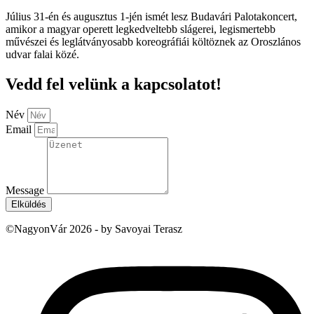
Július 31-én és augusztus 1-jén ismét lesz Budavári Palotakoncert,
amikor a magyar operett legkedveltebb slágerei, legismertebb
művészei és leglátványosabb koreográfiái költöznek az Oroszlános
udvar falai közé.
Vedd fel velünk a kapcsolatot!
Név
Email
Message
Elküldés
©NagyonVár 2026 - by Savoyai Terasz