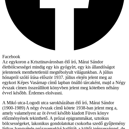
Facebook
Az egykoron a Krisztinavárosban élő író, Márai Sándor
életbölcsességei mindig egy kis gyógyírt, egy kis állandóságot
jelentenek menthetetlenül megtébolyult világunkban. A július
hónapról szóló írása először 1937. július elején jelent meg az
egykori Képes Vasárnap című lapban önálló tárcaként, majd a Négy
évszak címen összeállított könyvben jelent meg kötetben néhány
évvel később. Érdemes elolvasni.
A Mikó utca-Logodi utca sarokházában élő író, Márai Sándor
(1900-1989) A négy évszak című kötete 1938-ban jelent meg a,
amely valamelyest az öt évvel később kiadott Füves könyv
előzményének tekinthető. A prózai epigrammákat, sztoikus
bölcsességeket, lakonikus gondolatokat csokorba szedő gyűjtemény
lírikus hangvétele prózaversekké hajlítják a költői igényességgel, de