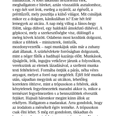
málladozik. A sötét lakásban nesztelenül élek,
meghallgatom e híreket, aztán visszaülök asztalomhoz,
s egy-két sort írok, esetleg a nyárról, az égésről, a
préritűzről, mely pusztítja a külső világot. Mit csináljak
mikor ez a dolgom, kánikulában is? Este hét felé
lemegyek az utcára. A nap még villog a János-hegy
fölött, sárga dühvel, egy haldokló ámokfutó dühével. A
gépkocsi, mely a szerkesztőségbe visz, dülöngél a
meleg kövek között. Odabenn most kezdünk dolgozni,
mikor a többiek – miniszterek, öntözők,
mozdonyvezetők – napi munkájuk után már a zuhany
alatt állanak. A szürkésfekete forróságban dolgozunk,
mint a néger fűtők a hadihajó kazánja előtt. Munkások,
újságírók, írók, ingujjra vetkőzve járunk a folyosókon,
verekszünk az elemek lázadásával, a szellemi munka
testi feltételeivel. Formába öntjük a párás, néha véres
anyagot, melyet a forró nap megérlelt. Éjfél felé munka
után, sápadtan megyünk az utcákon, lehetőleg
korrekten öltözve, mint a trópusokon a fehérek, akik
kénytelenek fegyelmezettek maradni akkor is, mikor a
természet fegyelmezetlen s a bennszülöttek elvesztik
fejüket. Hajnali háromkor megint künn állok az
erkélyen. Hallgatom a madarakat. Arra gondolok, hogy
az irodalom a mérsékelt égöv terméke. A trópusokon
csak élni lehet. S még ezt gondolom, tikkadtan és