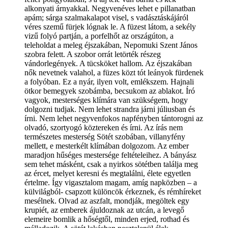
alkonyati árnyakkal. Negyvenéves lehet e pillanatban
apám; sárga szalmakalapot visel, s vadásztáskájáról
véres szemű fürjek lógnak le. A füzest látom, a sekély
vizű folyó partján, a porfelhőt az országúton, a
teleholdat a meleg éjszakában, Nepomuki Szent János
szobra felett. A szobor orrát letörték részeg
vándorlegények. A tücsköket hallom. Az éjszakában
nők nevetnek valahol, a füzes közt tót leányok fürdenek
a folyóban. Ez a nyár, ilyen volt, emlékszem. Hajnali
ötkor bemegyek szobámba, becsukom az ablakot. Író
vagyok, mesterséges klímára van szükségem, hogy
dolgozni tudjak. Nem lehet strandra járni júliusban és
írni. Nem lehet negyvenfokos napfényben tántorogni az
olvadó, szortyogó köztereken és írni. Az írás nem
természetes mesterség Sötét szobában, villanyfény
mellett, e mesterkélt klímában dolgozom. Az ember
maradjon hűséges mestersége feltételeihez. A bányász
sem tehet másként, csak a nyirkos sötétben találja meg
az ércet, melyet keresni és megtalálni, élete egyetlen
értelme. Így vigasztalom magam, amíg napközben – a
külvilágból- csapzott különcök érkeznek, és rémhíreket
mesélnek. Olvad az aszfalt, mondják, megöltek egy
krupiét, az emberek ájuldoznak az utcán, a levegő
elemeire bomlik a hőségtől, minden erjed, rothad és