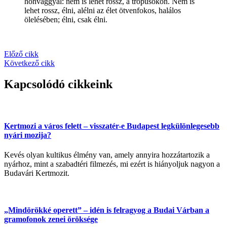
honvággyal: nem is lehet rossz, a trópusokon. Nem is
lehet rossz, élni, alélni az élet ötvenfokos, halálos
ölelésében; élni, csak élni.
Előző cikk
Következő cikk
Kapcsolódó cikkeink
Kertmozi a város felett – visszatér-e Budapest legkülönlegesebb
nyári mozija?
Kevés olyan kultikus élmény van, amely annyira hozzátartozik a
nyárhoz, mint a szabadtéri filmezés, mi ezért is hiányoljuk nagyon a
Budavári Kertmozit.
„Mindörökké operett” – idén is felragyog a Budai Várban a
gramofonok zenei öröksége