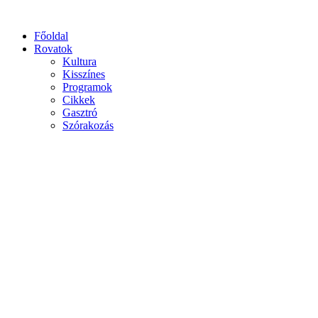
Főoldal
Rovatok
Kultura
Kisszínes
Programok
Cikkek
Gasztró
Szórakozás