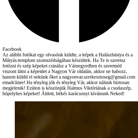
Facebook
Az alábbi fotókat egy olvasónk küldte, a képek a Halászbástya és a
Mátyás-templom szomszédságában készültek. Ha Te is szeretsz
fotózni és szép képeket csinálsz a Várnegyedben és szeretnéd
viszont látni a képeidet a Nagyon Vár oldalán, akkor ne habozz,
hanem küldd el nekünk őket a nagyonvar.szerkesztoseg@gmail.com
emailcímre! Ha tényleg jók és tényleg Vár, akkor nálunk biztosan
megjelenik! Ezúton is köszönjük Halmos Viktóriának a csodaszép,
hópelyhes képeket! Áldott, békés karácsonyt kívánunk Neked!