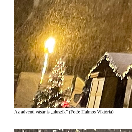
Az adventi vásár is „aluszik” (Fotó: Halmos Viktória)