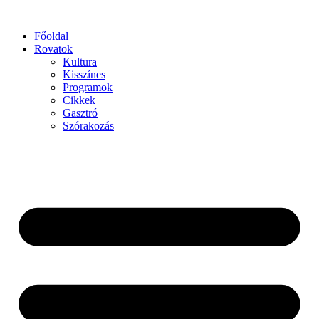
Főoldal
Rovatok
Kultura
Kisszínes
Programok
Cikkek
Gasztró
Szórakozás