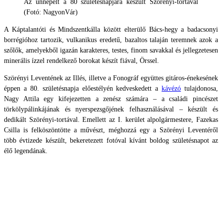
Az ünnepelt a 80 születésnapjára készült Szörényi-tortával
(Fotó: NagyonVár)
A Káptalantóti és Mindszentkálla között elterülő Bács-hegy a badacsonyi
borrégióhoz tartozik, vulkanikus eredetű, bazaltos talaján teremnek azok a
szőlők, amelyekből igazán karakteres, testes, finom savakkal és jellegzetesen
minerális ízzel rendelkező borokat készít fiával, Örssel.
Szörényi Leventének az Illés, illetve a Fonográf együttes gitáros-énekesének
éppen a 80. születésnapja előestélyén kedveskedett a
kávézó
tulajdonosa,
Nagy Attila egy kifejezetten a zenész számára – a családi pincészet
törkölypálinkájának és nyerspezsgőjének felhasználásával – készült és
dedikált Szörényi-tortával. Emellett az I. kerület alpolgármestere, Fazekas
Csilla is felköszöntötte a művészt, méghozzá egy a Szörényi Leventéről
több évtizede készült, bekeretezett fotóval kívánt boldog születésnapot az
élő legendának.