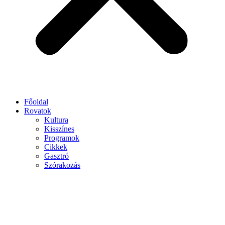
Főoldal
Rovatok
Kultura
Kisszínes
Programok
Cikkek
Gasztró
Szórakozás