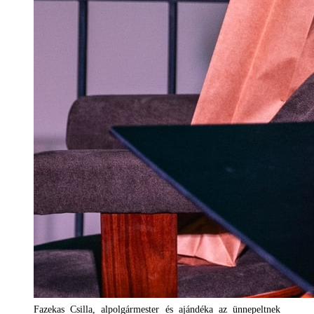
Fazekas Csilla, alpolgármester és ajándéka az ünnepeltnek