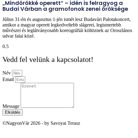
„Mindörökké operett” – idén is felragyog a
Budai Várban a gramofonok zenei öröksége
Július 31-én és augusztus 1-jén ismét lesz Budavári Palotakoncert,
amikor a magyar operett legkedveltebb slágerei, legismertebb
művészei és leglátványosabb koreográfiái költöznek az Oroszlános
udvar falai közé.
Vedd fel velünk a kapcsolatot!
Név
Email
Message
Elküldés
©NagyonVár 2026 - by Savoyai Terasz