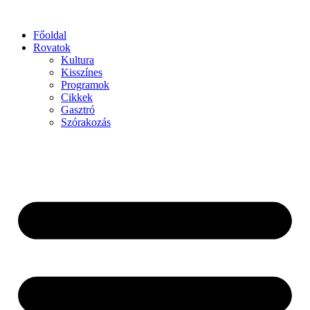
Főoldal
Rovatok
Kultura
Kisszínes
Programok
Cikkek
Gasztró
Szórakozás