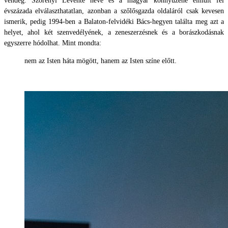
vendég. Szörényi Levente neve és a magyar könnyűzene elmúlt fél
évszázada elválaszthatatlan, azonban a szőlősgazda oldaláról csak kevesen
ismerik, pedig 1994-ben a Balaton-felvidéki Bács-hegyen találta meg azt a
helyet, ahol két szenvedélyének, a zeneszerzésnek és a borászkodásnak
egyszerre hódolhat. Mint mondta:
nem az Isten háta mögött, hanem az Isten színe előtt.