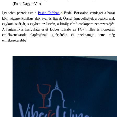
(Fotó: NagyonVár)
Így tehát péntek este a
Pasha Caféban
a Budai Borszalon vendégei a hazai
könnyűzene ikonikus alakjával és fiával, Örssel ünnepelhették a beatkorszak
egykori sztárját, s egyben az István, a király című rockopera zeneszerzőjét.
A fantasztikus hangulatú estét Dobos László az FG-4, Illés és Fonográf
emlékzenekarok alapítójának gitárjátéka és énekhangja tette még
emlékezetesebbé.