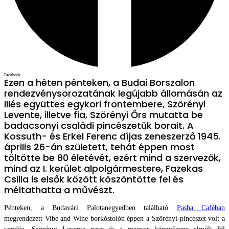
Facebook
Ezen a héten pénteken, a Budai Borszalon
rendezvénysorozatának legújabb állomásán az
Illés együttes egykori frontembere, Szörényi
Levente, illetve fia, Szörényi Őrs mutatta be
badacsonyi családi pincészetük borait. A
Kossuth- és Erkel Ferenc díjas zeneszerző 1945.
április 26-án született, tehát éppen most
töltötte be 80 életévét, ezért mind a szervezők,
mind az I. kerület alpolgármestere, Fazekas
Csilla is elsők között köszöntötte fel és
méltathatta a művészt.
Pénteken, a Budavári Palotanegyedben található
Pasha Caféban
megrendezett Vibe and Wine borkóstolón éppen a Szörényi-pincészet volt a