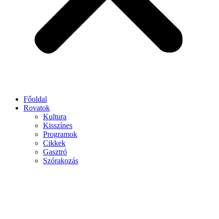
Főoldal
Rovatok
Kultura
Kisszínes
Programok
Cikkek
Gasztró
Szórakozás