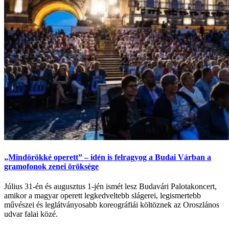
„Mindörökké operett” – idén is felragyog a Budai Várban a
gramofonok zenei öröksége
Július 31-én és augusztus 1-jén ismét lesz Budavári Palotakoncert,
amikor a magyar operett legkedveltebb slágerei, legismertebb
művészei és leglátványosabb koreográfiái költöznek az Oroszlános
udvar falai közé.