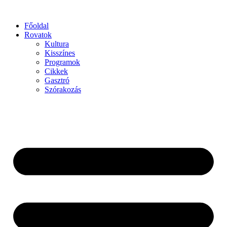
Főoldal
Rovatok
Kultura
Kisszínes
Programok
Cikkek
Gasztró
Szórakozás