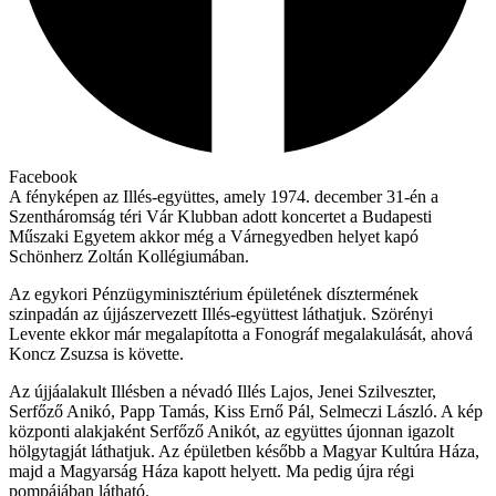
Facebook
A fényképen az Illés-együttes, amely 1974. december 31-én a
Szentháromság téri Vár Klubban adott koncertet a Budapesti
Műszaki Egyetem akkor még a Várnegyedben helyet kapó
Schönherz Zoltán Kollégiumában.
Az egykori Pénzügyminisztérium épületének dísztermének
szinpadán az újjászervezett Illés-együttest láthatjuk. Szörényi
Levente ekkor már megalapította a Fonográf megalakulását, ahová
Koncz Zsuzsa is követte.
Az újjáalakult Illésben a névadó Illés Lajos, Jenei Szilveszter,
Serfőző Anikó, Papp Tamás, Kiss Ernő Pál, Selmeczi László. A kép
központi alakjaként Serfőző Anikót, az együttes újonnan igazolt
hölgytagját láthatjuk. Az épületben később a Magyar Kultúra Háza,
majd a Magyarság Háza kapott helyett. Ma pedig újra régi
pompájában látható.