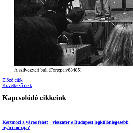
A szilveszteri buli (Fortepan/88485)
Előző cikk
Következő cikk
Kapcsolódó cikkeink
Kertmozi a város felett – visszatér-e Budapest legkülönlegesebb
nyári mozija?