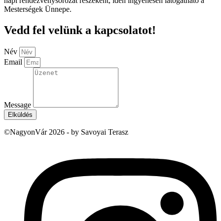
napi rendezvénysorozat részeként, idén ingyenesen látogatható a
Mesterségek Ünnepe.
Vedd fel velünk a kapcsolatot!
Név
Email
Message
Elküldés
©NagyonVár 2026 - by Savoyai Terasz