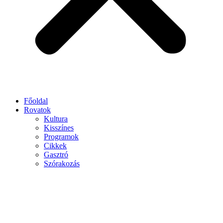
Főoldal
Rovatok
Kultura
Kisszínes
Programok
Cikkek
Gasztró
Szórakozás