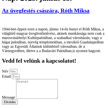
Az üvegfestés császára, Róth Miksa
1944-ben éppen ezen a napon, június 14-én hunyt el Róth Miksa, a
világhírű magyar üvegfestőművész, akinek munkássága nem csak a
marosvásárhelyi Kultúrpalotában, a szabadkai városházán, vagy a
hágai palotában, norvég templomokban, a mexikói Guadalajarában
vagy az Egyesült Államok különböző városaiban, de a
Várnegyedben, illetve a a Budavári Palotában,is nyomot hagyott.
Vedd fel velünk a kapcsolatot!
Név
Email
Message
Elküldés