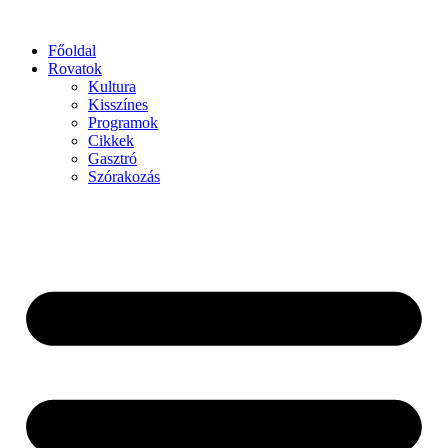
Főoldal
Rovatok
Kultura
Kisszínes
Programok
Cikkek
Gasztró
Szórakozás