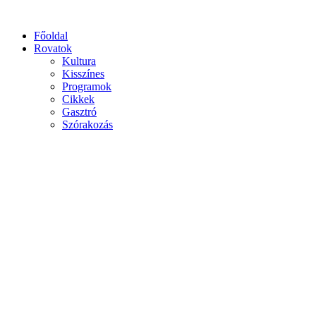
Főoldal
Rovatok
Kultura
Kisszínes
Programok
Cikkek
Gasztró
Szórakozás