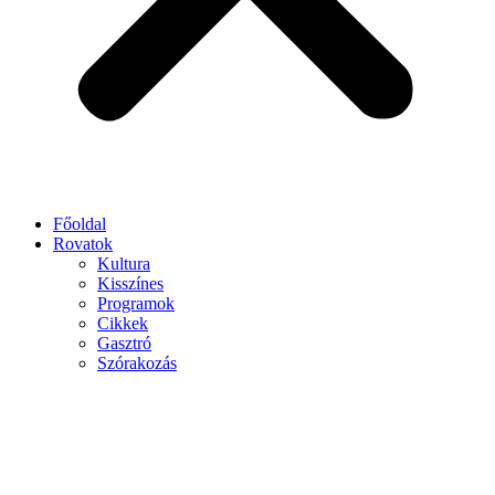
Főoldal
Rovatok
Kultura
Kisszínes
Programok
Cikkek
Gasztró
Szórakozás