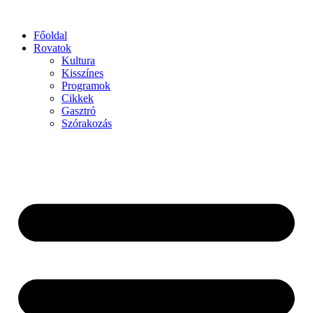
Főoldal
Rovatok
Kultura
Kisszínes
Programok
Cikkek
Gasztró
Szórakozás